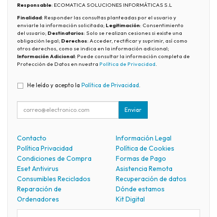
Responsable
: ECOMATICA SOLUCIONES INFORMÁTICAS S.L
Finalidad
: Responder las consultas planteadas por el usuario y
enviarle la información solicitada;
Legitimación
: Consentimiento
del usuario;
Destinatarios
: Solo se realizan cesiones si existe una
obligación legal;
Derechos
: Acceder, rectificar y suprimir, así como
otros derechos, como se indica en la información adicional;
Información Adicional
: Puede consultar la información completa de
Protección de Datos en nuestra
Política de Privacidad
.
He leído y acepto la
Política de Privacidad
.
Enviar
Contacto
Información Legal
Política Privacidad
Política de Cookies
Condiciones de Compra
Formas de Pago
Eset Antivirus
Asistencia Remota
Consumibles Reciclados
Recuperación de datos
Reparación de
Dónde estamos
Ordenadores
Kit Digital