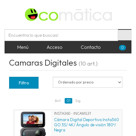
Menú
Acceso
Contacto
0
Camaras Digitales
(10 art.)
Filtro
Ant.
01
Sig.
INSTA360 - INCAMG31
Cámara Digital Deportiva Insta360
GO 3S/ 4K/ Ángulo de visión 180º/
Negra