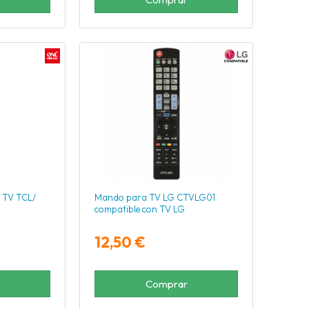
 TV TCL/
Mando para TV LG CTVLG01
compatible con TV LG
12,50 €
Comprar