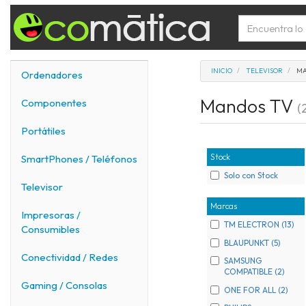
INICIO
TELEVISOR
MA
Ordenadores
Mandos TV
Componentes
(
Portátiles
Stock
SmartPhones / Teléfonos
Solo con Stock
Televisor
Marcas
Impresoras /
TM ELECTRON (13)
Consumibles
BLAUPUNKT (5)
Conectividad / Redes
SAMSUNG
COMPATIBLE (2)
Gaming / Consolas
ONE FOR ALL (2)