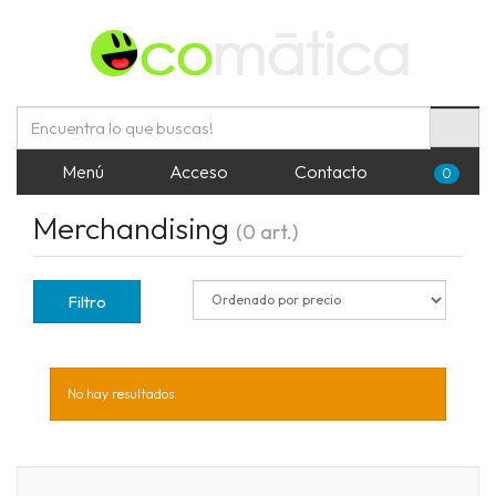
Menú
Acceso
Contacto
0
Merchandising
(0 art.)
Filtro
No hay resultados.