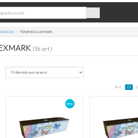
OLÓGICOS
TÓNER ECO LEXMARK
LEXMARK
(36 art.)
Ant.
01
S