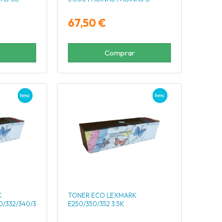
67,50 €
Comprar
K
TONER ECO LEXMARK
0/332/340/342
E250/350/352 3.5K