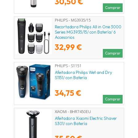
30,50 €
Comprar
PHILIPS - MG3935/15
Recortadora Philips All in One 3000
Series MG3935/15/ con Batería/ 6
Accesorios
32,99 €
Comprar
PHILIPS - S1151
Afeitadora Philips Wet and Dry
S1151/ con Batería
34,75 €
Comprar
XIAOMI - BHR7450EU
Afeitadora Xiaomi Electric Shaver
S301/ con Batería