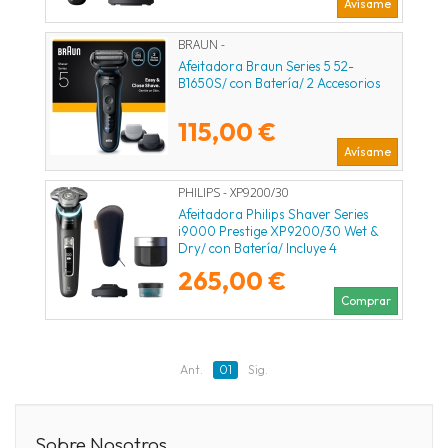
Avísame
BRAUN -
Afeitadora Braun Series 5 52-
B1650S/ con Batería/ 2 Accesorios
115,00 €
Avísame
PHILIPS - XP9200/30
Afeitadora Philips Shaver Series
i9000 Prestige XP9200/30 Wet &
Dry/ con Batería/ Incluye 4
Accesorios
265,00 €
Comprar
Ant.
01
Sig.
Sobre Nosotros