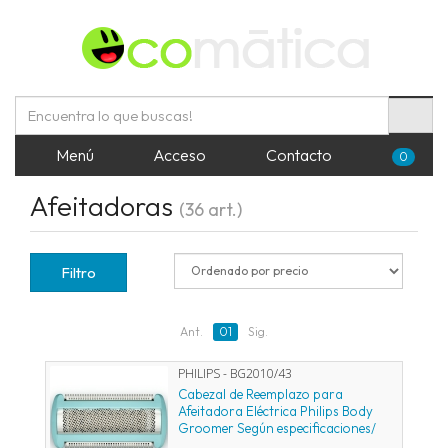
Menú
Acceso
Contacto
0
Afeitadoras
(36 art.)
Filtro
Ant.
01
Sig.
PHILIPS - BG2010/43
Cabezal de Reemplazo para
Afeitadora Eléctrica Philips Body
Groomer Según especificaciones/
Pack 1