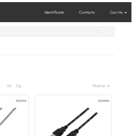
Identifícate
Contacto
Carrito
..
06
Sig.
Mostrar