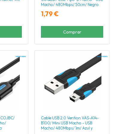
Macho/ 480Mbps/ 50cm/ Negro
1,79 €
Comprar
n COJBC/
Cable USB 2.0 Vention VAS-A14-
ho/
B100/ Mini USB Macho - USB
o
Macho/ 480Mbps/ 1m/ Azul y
Negro