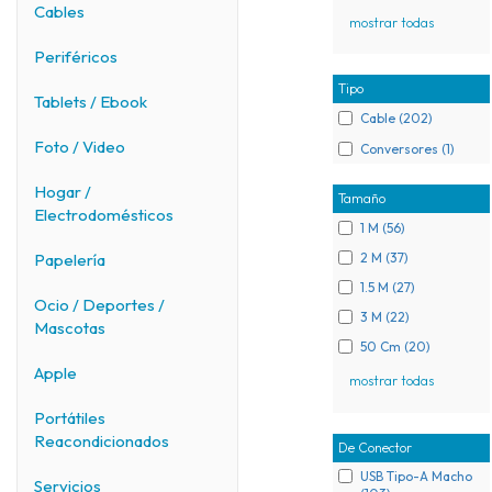
Cables
mostrar todas
Periféricos
Tipo
Tablets / Ebook
Cable (202)
Foto / Video
Conversores (1)
Hogar /
Tamaño
Electrodomésticos
1 M (56)
2 M (37)
Papelería
1.5 M (27)
Ocio / Deportes /
3 M (22)
Mascotas
50 Cm (20)
Apple
mostrar todas
Portátiles
Reacondicionados
De Conector
USB Tipo-A Macho
Servicios