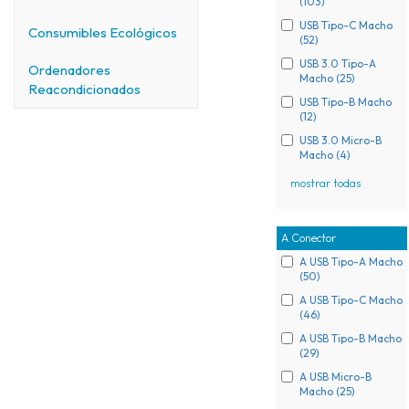
(103)
USB Tipo-C Macho
Consumibles Ecológicos
(52)
USB 3.0 Tipo-A
Ordenadores
Macho (25)
Reacondicionados
USB Tipo-B Macho
(12)
USB 3.0 Micro-B
Macho (4)
mostrar todas
A Conector
A USB Tipo-A Macho
(50)
A USB Tipo-C Macho
(46)
A USB Tipo-B Macho
(29)
A USB Micro-B
Macho (25)