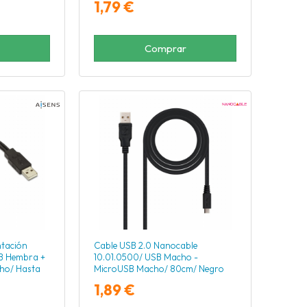
1,79 €
Comprar
ntación
Cable USB 2.0 Nanocable
B Hembra +
10.01.0500/ USB Macho -
ho/ Hasta
MicroUSB Macho/ 80cm/ Negro
Negro/ Rojo
1,89 €