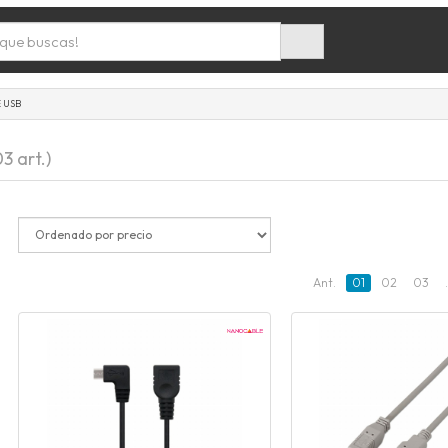
 USB
3 art.)
Ant.
01
02
03
.