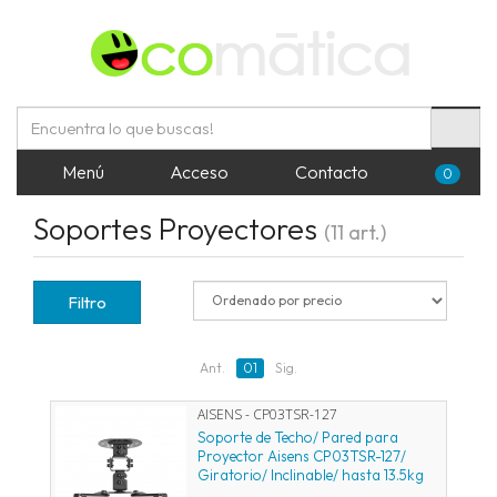
Menú
Acceso
Contacto
0
Soportes Proyectores
(11 art.)
Filtro
Ant.
01
Sig.
AISENS - CP03TSR-127
Soporte de Techo/ Pared para
Proyector Aisens CP03TSR-127/
Giratorio/ Inclinable/ hasta 13.5kg