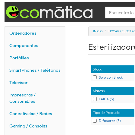
INICIO
HOGAR / ELECTR
Ordenadores
Esterilizado
Componentes
Portátiles
Stock
SmartPhones / Teléfonos
Solo con Stock
Televisor
Marcas
Impresoras /
LAICA (3)
Consumibles
Tipo de Producto
Conectividad / Redes
Difusores (3)
Gaming / Consolas