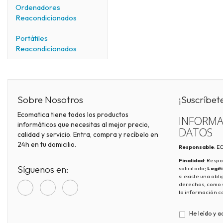
Ordenadores
Reacondicionados
Portátiles
Reacondicionados
Sobre Nosotros
¡Suscríbet
Ecomatica tiene todos los productos
INFORMA
informáticos que necesitas al mejor precio,
DATOS
calidad y servicio. Entra, compra y recíbelo en
24h en tu domicilio.
Responsable
: 
Finalidad
: Respo
Síguenos en:
solicitada;
Legit
si existe una obl
derechos, como s
la información c
He leído y a