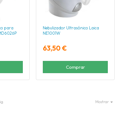
co para
Nebulizador Ultrasónico Laica
 MD6026P
NE1001W
63,50 €
Comprar
ig.
Mostrar