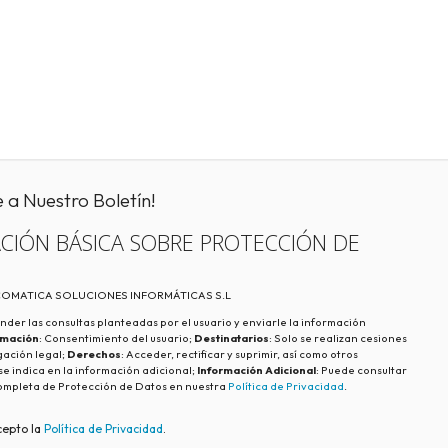
e a Nuestro Boletín!
CIÓN BÁSICA SOBRE PROTECCIÓN DE
ECOMATICA SOLUCIONES INFORMÁTICAS S.L
nder las consultas planteadas por el usuario y enviarle la información
imación
: Consentimiento del usuario;
Destinatarios
: Solo se realizan cesiones
igación legal;
Derechos
: Acceder, rectificar y suprimir, así como otros
e indica en la información adicional;
Información Adicional
: Puede consultar
ompleta de Protección de Datos en nuestra
Política de Privacidad
.
cepto la
Política de Privacidad
.