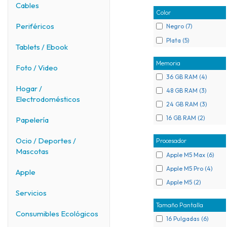
Cables
Color
Periféricos
Negro (7)
Plata (5)
Tablets / Ebook
Memoria
Foto / Video
36 GB RAM (4)
Hogar /
48 GB RAM (3)
Electrodomésticos
24 GB RAM (3)
16 GB RAM (2)
Papelería
Ocio / Deportes /
Procesador
Mascotas
Apple M5 Max (6)
Apple M5 Pro (4)
Apple
Apple M5 (2)
Servicios
Tamaño Pantalla
Consumibles Ecológicos
16 Pulgadas (6)