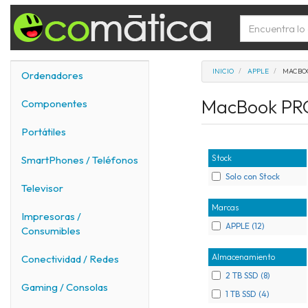
INICIO
APPLE
MACBO
Ordenadores
MacBook P
Componentes
Portátiles
Stock
SmartPhones / Teléfonos
Solo con Stock
Televisor
Marcas
Impresoras /
APPLE (12)
Consumibles
Almacenamiento
Conectividad / Redes
2 TB SSD (8)
Gaming / Consolas
1 TB SSD (4)