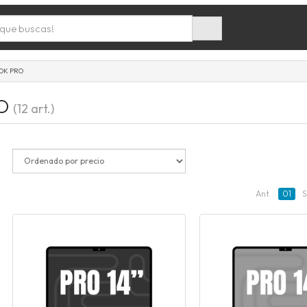
OK PRO
RO
(12 art.)
Ant.
01
S