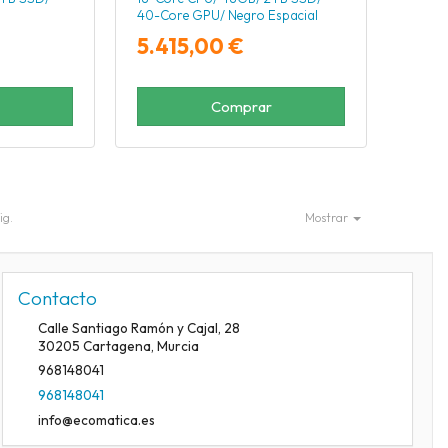
40-Core GPU/ Negro Espacial
5.415,00 €
Comprar
ig.
Mostrar
Contacto
Calle Santiago Ramón y Cajal, 28
30205
Cartagena
,
Murcia
968148041
968148041
info@ecomatica.es