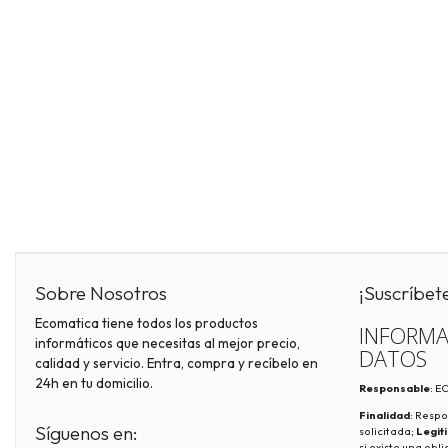
Sobre Nosotros
¡Suscríbet
Ecomatica tiene todos los productos
INFORMA
informáticos que necesitas al mejor precio,
DATOS
calidad y servicio. Entra, compra y recíbelo en
24h en tu domicilio.
Responsable
: 
Finalidad
: Respo
Síguenos en:
solicitada;
Legit
si existe una obl