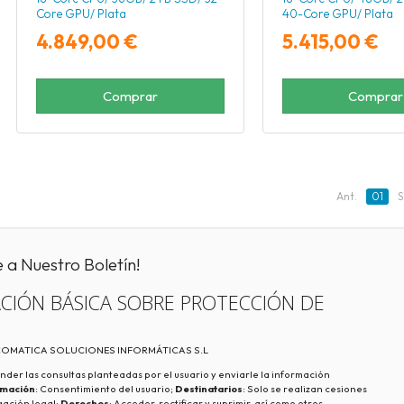
Core GPU/ Plata
40-Core GPU/ Plata
4.849,00 €
5.415,00 €
Comprar
Comprar
Ant.
01
S
e a Nuestro Boletín!
CIÓN BÁSICA SOBRE PROTECCIÓN DE
ECOMATICA SOLUCIONES INFORMÁTICAS S.L
nder las consultas planteadas por el usuario y enviarle la información
imación
: Consentimiento del usuario;
Destinatarios
: Solo se realizan cesiones
igación legal;
Derechos
: Acceder, rectificar y suprimir, así como otros