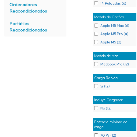
14 Pulgadas (6)
Ordenadores
Reacondicionados
Modelo de Grafica
Portátiles
Apple M5 Max (6)
Reacondicionados
Apple M5 Pro (4)
Apple M5 (2)
Modelo de Mac
Macbook Pro (12)
Carga Rapida
Si (12)
Incluye Cargador
No (12)
Potencia mínima de
carga
70 W (12)