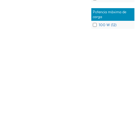
Potencia máxima de
carga
100 W (12)