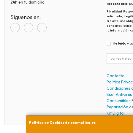
24h en tu domicilio.
Responsable
: 
Finalidad
: Respo
Síguenos en:
solicitada;
Legit
si existe una obl
derechos, como s
la información c
He leído y a
Contacto
Política Priva
Condiciones 
Eset Antivirus
Consumibles 
Reparación d
Kit Digital
Política de Cookies de ecomatica.es