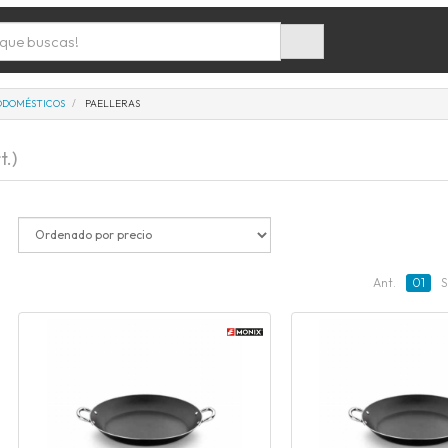
ODOMÉSTICOS
PAELLERAS
t.)
Ant.
01
S