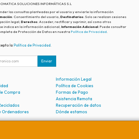
ECOMATICA SOLUCIONES INFORMÁTICAS S.L
nder las consultas planteadas por el usuario y enviarle la información
imación
: Consentimiento del usuario;
Destinatarios
: Solo se realizan cesiones
igación legal;
Derechos
: Acceder, rectificar y suprimir, así como otros
e indica en la información adicional;
Información Adicional
: Puede consultar
ompleta de Protección de Datos en nuestra
Política de Privacidad
.
cepto la
Política de Privacidad
.
Enviar
Información Legal
cidad
Política de Cookies
de Compra
Formas de Pago
Asistencia Remota
Reciclados
Recuperación de datos
e Ordenadores
Dónde estamos