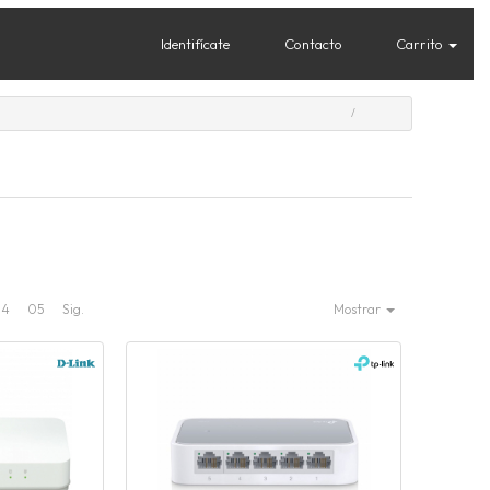
Identifícate
Contacto
Carrito
04
05
Sig.
Mostrar