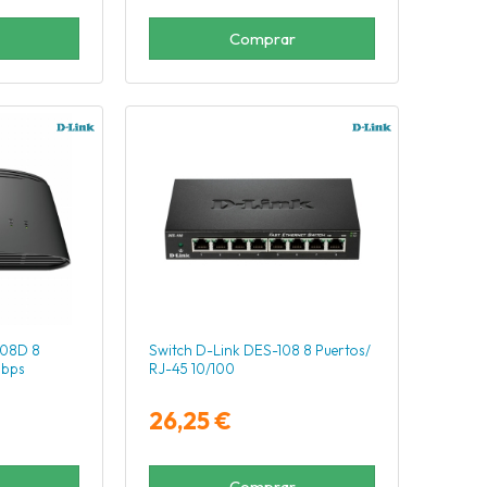
Comprar
008D 8
Switch D-Link DES-108 8 Puertos/
Mbps
RJ-45 10/100
26,25 €
Comprar