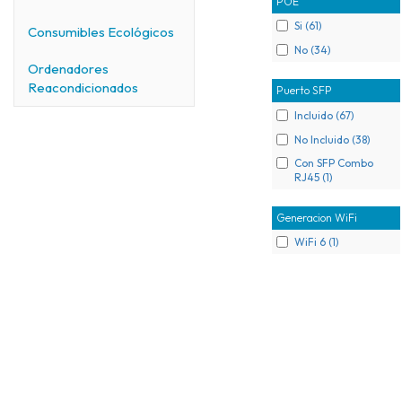
POE
Si (61)
Consumibles Ecológicos
No (34)
Ordenadores
Reacondicionados
Puerto SFP
Incluido (67)
No Incluido (38)
Con SFP Combo
RJ45 (1)
Generacion WiFi
WiFi 6 (1)