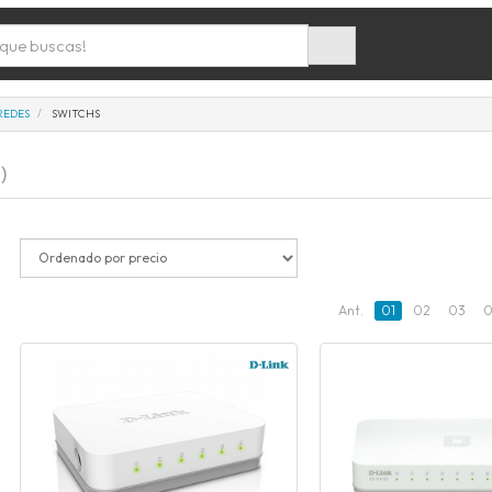
REDES
SWITCHS
)
Ant.
01
02
03