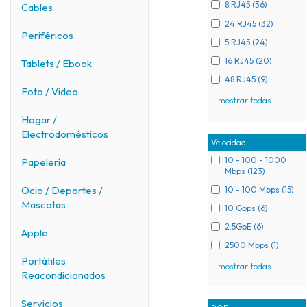
8 RJ45 (36)
Cables
24 RJ45 (32)
Periféricos
5 RJ45 (24)
16 RJ45 (20)
Tablets / Ebook
48 RJ45 (9)
Foto / Video
mostrar todas
Hogar /
Electrodomésticos
Velocidad
10 - 100 - 1000
Papelería
Mbps (123)
Ocio / Deportes /
10 - 100 Mbps (15)
Mascotas
10 Gbps (6)
2.5GbE (6)
Apple
2500 Mbps (1)
Portátiles
mostrar todas
Reacondicionados
Servicios