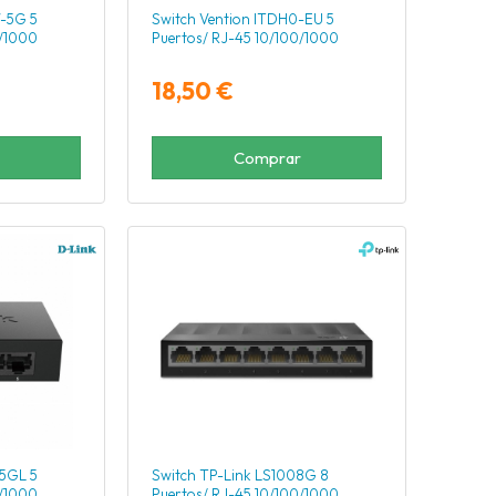
-5G 5
Switch Vention ITDH0-EU 5
0/1000
Puertos/ RJ-45 10/100/1000
18,50 €
Comprar
5GL 5
Switch TP-Link LS1008G 8
0/1000
Puertos/ RJ-45 10/100/1000