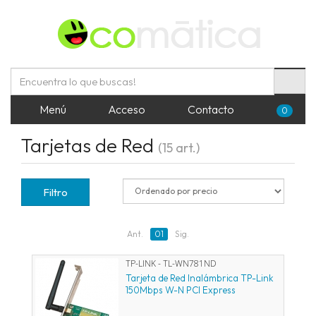
Menú
Acceso
Contacto
0
Tarjetas de Red
(15 art.)
Filtro
Ant.
01
Sig.
TP-LINK - TL-WN781ND
Tarjeta de Red Inalámbrica TP-Link
150Mbps W-N PCI Express