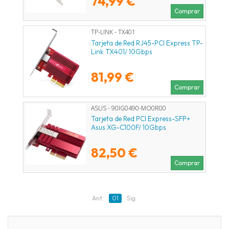
74,99 €
Comprar
TP-LINK - TX401
Tarjeta de Red RJ45-PCI Express TP-
Link TX401/ 10Gbps
81,99 €
Comprar
ASUS - 90IG0490-MO0R00
Tarjeta de Red PCI Express-SFP+
Asus XG-C100F/ 10Gbps
82,50 €
Comprar
Ant.
01
Sig.