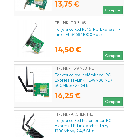
13,75 €
Comprar
TP-LINK - TG-3468
Tarjeta de Red RJ45-PCI Express TP-
Link TG-3468/ 1000Mbps
14,50 €
Comprar
TP-LINK - TL-WN881ND
Tarjeta de red Inalámbrica-PCI
Express TP-Link TL-WN881ND/
300Mbps/ 2.4GHz
16,25 €
Comprar
TP-LINK - ARCHER T4E
Tarjeta de Red Inalámbrica-PCI
Express TP-Link Archer T4E/
1200Mbps/ 2.4/5GHz