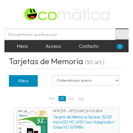
Menú
Acceso
Contacto
0
Tarjetas de Memoria
(50 art.)
Filtro
Ant.
01
02
Sig.
APACER - AP32GMCSH10UB-R
Tarjeta de Memoria Apacer 32GB
microSD HC UHS 1 con Adaptador/
Clase 10/ 100MBs