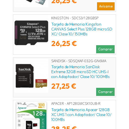
26,25 €
Avísame
KINGSTON - SDCS3/128GBSP
Tarjeta de Memoria Kingston
CANVAS Select Plus 128GB microSD
XC/ Clase 10/ 150MBs
26,25 €
Comprar
SANDISK - SDSQXAF-032G-GN6MA
Tarjeta de Memoria SanDisk
Extreme 32GB microSD HC UHS-I
con Adaptador/ Clase 10/ 100MBs
27,25 €
Comprar
APACER - AP128GMCSX10UB-R
Tarjeta de Memoria Apacer 128GB
XC UHS 1 con Adaptador/ Clase 10/
100MBs
28,25 €