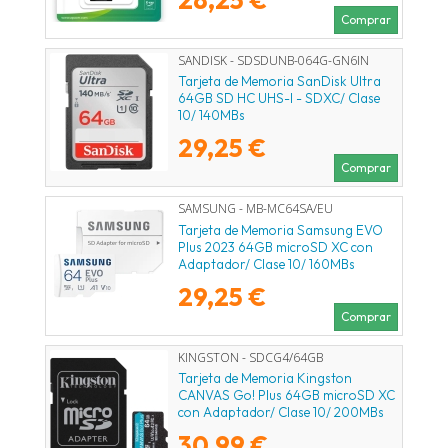
Comprar
SANDISK - SDSDUNB-064G-GN6IN
Tarjeta de Memoria SanDisk Ultra
64GB SD HC UHS-I - SDXC/ Clase
10/ 140MBs
29,25 €
Comprar
SAMSUNG - MB-MC64SA/EU
Tarjeta de Memoria Samsung EVO
Plus 2023 64GB microSD XC con
Adaptador/ Clase 10/ 160MBs
29,25 €
Comprar
KINGSTON - SDCG4/64GB
Tarjeta de Memoria Kingston
CANVAS Go! Plus 64GB microSD XC
con Adaptador/ Clase 10/ 200MBs
30,99 €