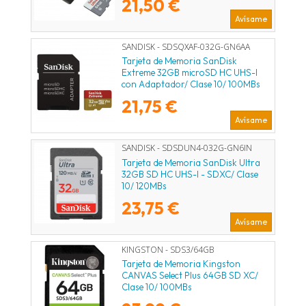
21,50 €
Avísame
SANDISK - SDSQXAF-032G-GN6AA
Tarjeta de Memoria SanDisk
Extreme 32GB microSD HC UHS-I
con Adaptador/ Clase 10/ 100MBs
21,75 €
Avísame
SANDISK - SDSDUN4-032G-GN6IN
Tarjeta de Memoria SanDisk Ultra
32GB SD HC UHS-I - SDXC/ Clase
10/ 120MBs
23,75 €
Avísame
KINGSTON - SDS3/64GB
Tarjeta de Memoria Kingston
CANVAS Select Plus 64GB SD XC/
Clase 10/ 100MBs