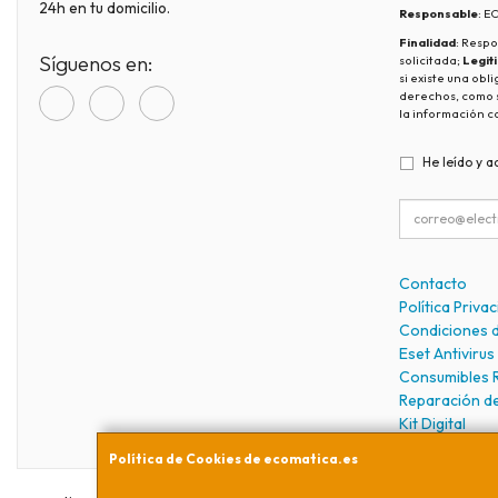
24h en tu domicilio.
Responsable
: 
Finalidad
: Respo
Síguenos en:
solicitada;
Legit
si existe una obl
derechos, como s
la información c
He leído y a
Contacto
Política Priva
Condiciones 
Eset Antivirus
Consumibles 
Reparación d
Kit Digital
Política de Cookies de ecomatica.es