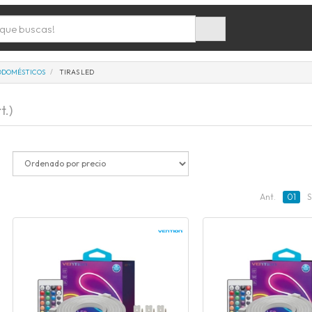
ODOMÉSTICOS
TIRAS LED
t.)
Ant.
01
S