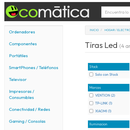
INICIO
HOGAR / ELECTR
Ordenadores
Tiras Led
Componentes
(4 ar
Portátiles
Stock
SmartPhones / Teléfonos
Solo con Stock
Televisor
Marcas
Impresoras /
VENTION (2)
Consumibles
TP-LINK (1)
Conectividad / Redes
XIAOMI (1)
Gaming / Consolas
Iluminacion