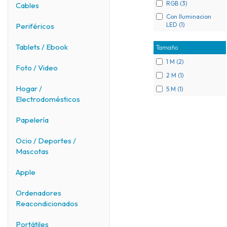
RGB (3)
Cables
Con Iluminacion
LED (1)
Periféricos
Tablets / Ebook
Tamaño
1 M (2)
Foto / Video
2 M (1)
Hogar /
5 M (1)
Electrodomésticos
Papelería
Ocio / Deportes /
Mascotas
Apple
Ordenadores
Reacondicionados
Portátiles