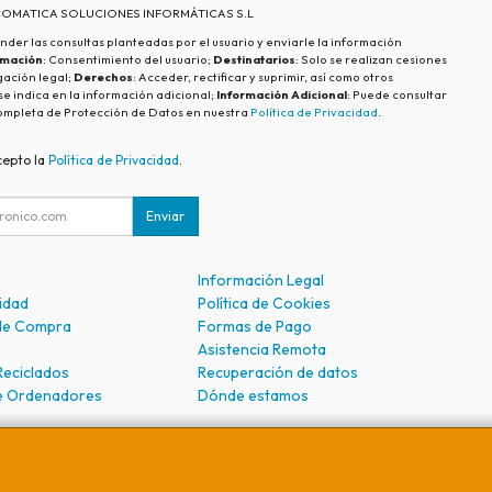
ECOMATICA SOLUCIONES INFORMÁTICAS S.L
nder las consultas planteadas por el usuario y enviarle la información
imación
: Consentimiento del usuario;
Destinatarios
: Solo se realizan cesiones
igación legal;
Derechos
: Acceder, rectificar y suprimir, así como otros
e indica en la información adicional;
Información Adicional
: Puede consultar
ompleta de Protección de Datos en nuestra
Política de Privacidad
.
cepto la
Política de Privacidad
.
Enviar
Información Legal
cidad
Política de Cookies
de Compra
Formas de Pago
Asistencia Remota
Reciclados
Recuperación de datos
e Ordenadores
Dónde estamos