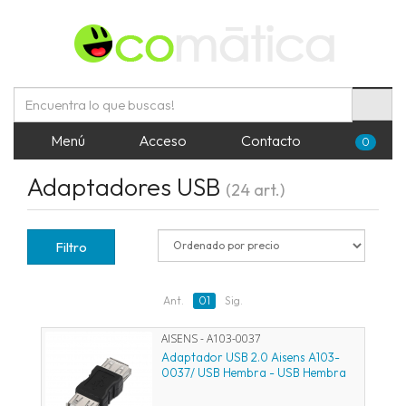
Menú
Acceso
Contacto
0
Adaptadores USB
(24 art.)
Filtro
Ant.
01
Sig.
AISENS - A103-0037
Adaptador USB 2.0 Aisens A103-
0037/ USB Hembra - USB Hembra