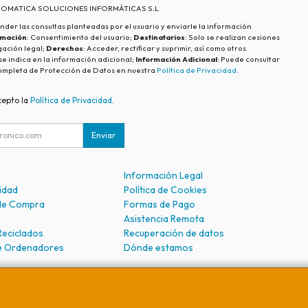
ECOMATICA SOLUCIONES INFORMÁTICAS S.L
nder las consultas planteadas por el usuario y enviarle la información
imación
: Consentimiento del usuario;
Destinatarios
: Solo se realizan cesiones
igación legal;
Derechos
: Acceder, rectificar y suprimir, así como otros
e indica en la información adicional;
Información Adicional
: Puede consultar
ompleta de Protección de Datos en nuestra
Política de Privacidad
.
cepto la
Política de Privacidad
.
Enviar
Información Legal
cidad
Política de Cookies
de Compra
Formas de Pago
Asistencia Remota
Reciclados
Recuperación de datos
e Ordenadores
Dónde estamos