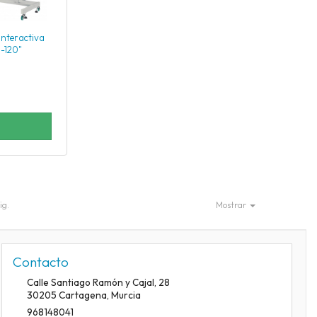
Interactiva
-120"
ig.
Mostrar
Contacto
Calle Santiago Ramón y Cajal, 28
30205
Cartagena
,
Murcia
968148041