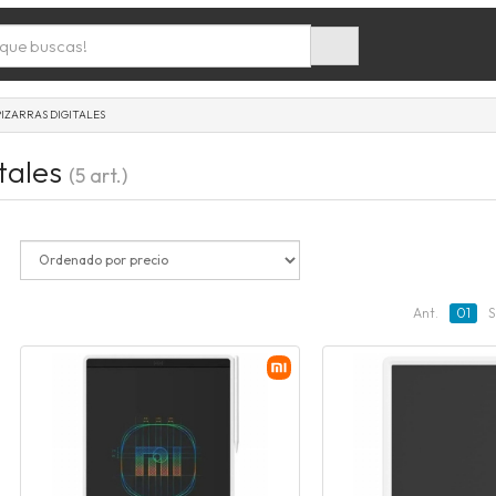
PIZARRAS DIGITALES
itales
(5 art.)
Ant.
01
S