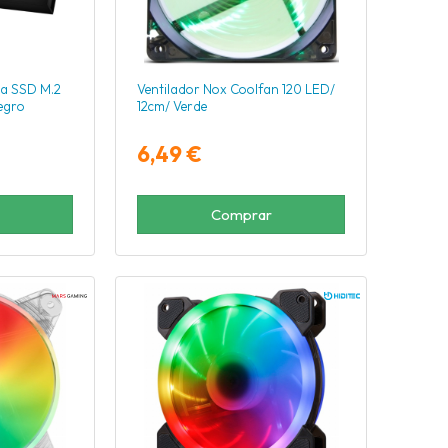
ra SSD M.2
Ventilador Nox Coolfan 120 LED/
egro
12cm/ Verde
6,49 €
Comprar