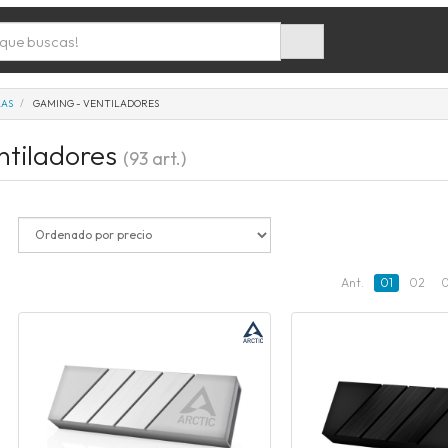
LAS
GAMING - VENTILADORES
ntiladores
(93 art.)
Ant.
01
02