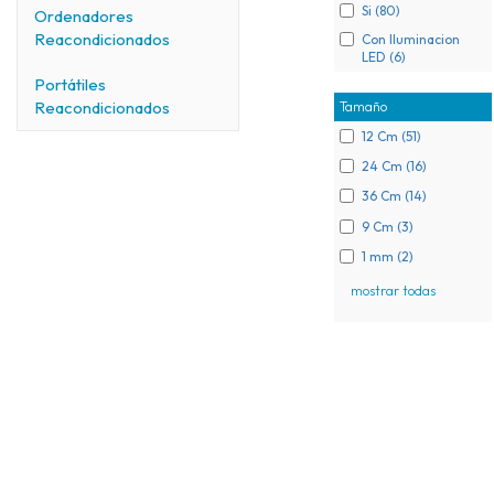
Si (80)
Ordenadores
Reacondicionados
Con Iluminacion
LED (6)
Portátiles
Reacondicionados
Tamaño
12 Cm (51)
24 Cm (16)
36 Cm (14)
9 Cm (3)
1 mm (2)
mostrar todas