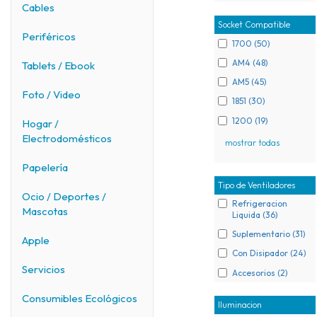
Cables
Socket Compatible
Periféricos
1700 (50)
AM4 (48)
Tablets / Ebook
AM5 (45)
Foto / Video
1851 (30)
1200 (19)
Hogar /
Electrodomésticos
mostrar todas
Papelería
Tipo de Ventiladores
Ocio / Deportes /
Refrigeracion
Mascotas
Liquida (36)
Suplementario (31)
Apple
Con Disipador (24)
Servicios
Accesorios (2)
Consumibles Ecológicos
Iluminacion