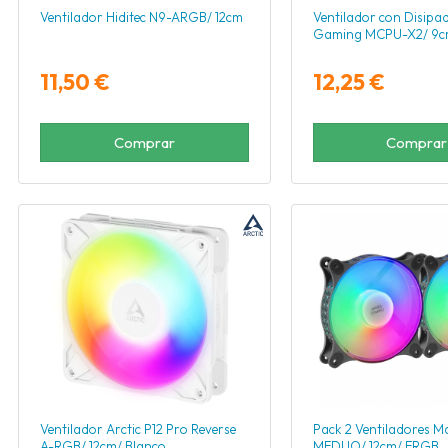
Ventilador Hiditec N9-ARGB/ 12cm
Ventilador con Disipa
Gaming MCPU-X2/ 9
11,50 €
12,25 €
Comprar
Comprar
Ventilador Arctic P12 Pro Reverse
Pack 2 Ventiladores 
A-RGB/ 12cm/ Blanco
MFDUO/ 12cm/ FRGB