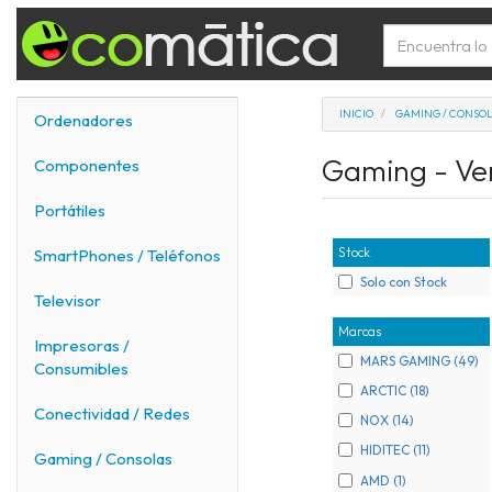
INICIO
GAMING / CONSO
Ordenadores
Gaming - Ve
Componentes
Portátiles
Stock
SmartPhones / Teléfonos
Solo con Stock
Televisor
Marcas
Impresoras /
MARS GAMING (49)
Consumibles
ARCTIC (18)
Conectividad / Redes
NOX (14)
HIDITEC (11)
Gaming / Consolas
AMD (1)