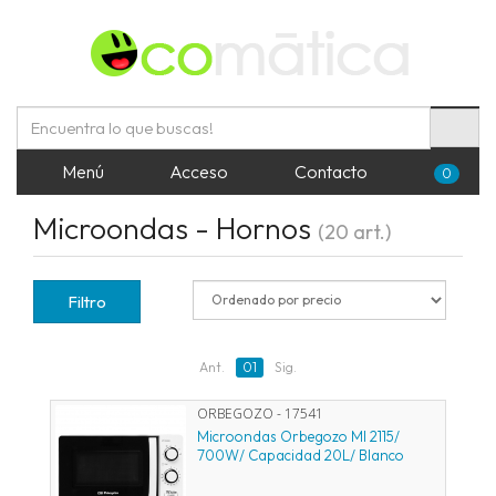
Menú
Acceso
Contacto
0
Microondas - Hornos
(20 art.)
Filtro
Ant.
01
Sig.
ORBEGOZO - 17541
Microondas Orbegozo MI 2115/
700W/ Capacidad 20L/ Blanco