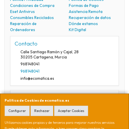
Condiciones de Compra
Formas de Pago
Eset Antivirus
Asistencia Remota
Consumibles Reciclados
Recuperación de datos
Reparación de
Dónde estamos
Ordenadores
Kit Digital
Contacto
Calle Santiago Ramón y Cajal, 28
30205
Cartagena
,
Murcia
968148041
968148041
info@ecomatica.es
Horario
Política de Cookies de ecomatica.es
09:30-13:30
Configurar
Rechazar
Aceptar Cookies
Utilizamos cookies propias y de terceros para mejorar nuestros servicios.
Ecomática Soluciones Informáticas S.L. CIF B16941254. Calle
Puede obtener más información, o bien conocer cómo cambiar la