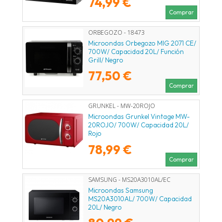
74,99 €
Comprar
ORBEGOZO - 18473
Microondas Orbegozo MIG 2071 CE/
700W/ Capacidad 20L/ Función
Grill/ Negro
77,50 €
Comprar
GRUNKEL - MW-20ROJO
Microondas Grunkel Vintage MW-
20ROJO/ 700W/ Capacidad 20L/
Rojo
78,99 €
Comprar
SAMSUNG - MS20A3010AL/EC
Microondas Samsung
MS20A3010AL/ 700W/ Capacidad
20L/ Negro