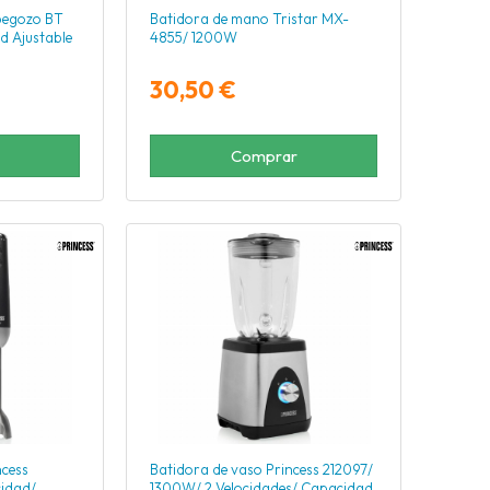
begozo BT
Batidora de mano Tristar MX-
d Ajustable
4855/ 1200W
30,50 €
Comprar
cess
Batidora de vaso Princess 212097/
cidad/
1300W/ 2 Velocidades/ Capacidad