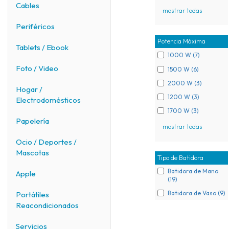
Cables
mostrar todas
Periféricos
Potencia Máxima
Tablets / Ebook
1000 W (7)
Foto / Video
1500 W (6)
2000 W (3)
Hogar /
1200 W (3)
Electrodomésticos
1700 W (3)
Papelería
mostrar todas
Ocio / Deportes /
Mascotas
Tipo de Batidora
Batidora de Mano
Apple
(19)
Batidora de Vaso (9)
Portátiles
Reacondicionados
Servicios