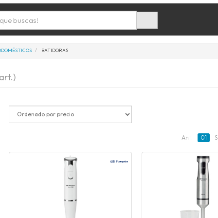
ODOMÉSTICOS
BATIDORAS
art.)
Ant.
01
S