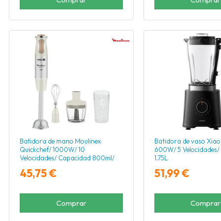
Batidora de mano Moulinex
Batidora de vaso Xiao
Quickchef/ 1000W/ 10
600W/ 5 Velocidades/
Velocidades/ Capacidad 800ml/
1.75L
Incluye Varillas, Picadora y Vaso
45,75 €
51,99 €
Medidor
Comprar
Comprar