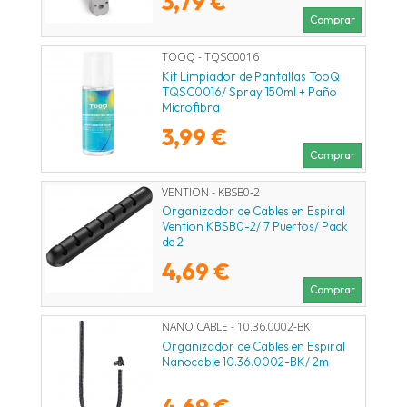
3,79 €
Comprar
TOOQ - TQSC0016
Kit Limpiador de Pantallas TooQ
TQSC0016/ Spray 150ml + Paño
Microfibra
3,99 €
Comprar
VENTION - KBSB0-2
Organizador de Cables en Espiral
Vention KBSB0-2/ 7 Puertos/ Pack
de 2
4,69 €
Comprar
NANO CABLE - 10.36.0002-BK
Organizador de Cables en Espiral
Nanocable 10.36.0002-BK/ 2m
4,69 €