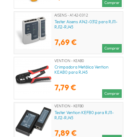
Comprar
AISENS - A142-0312
Tester Aisens A142-0312 para RJ11-
RJ12-RJ45
7,69 €
Comprar
VENTION - KEAB0
Crimpadora Metálica Vention
KEAB0 para RJ45
7,79 €
Comprar
VENTION - KEFB0
Tester Vention KEFB0 para RJ11-
RJ12-RJ45
7,89 €