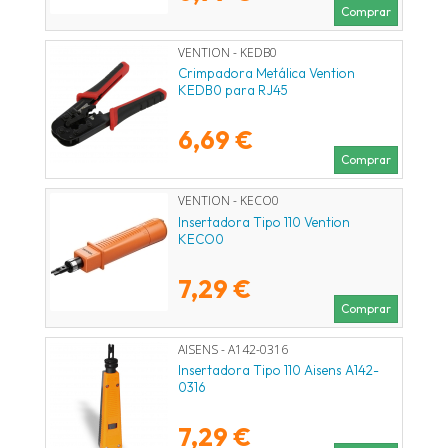
Comprar
VENTION - KEDB0
Crimpadora Metálica Vention
KEDB0 para RJ45
6,69 €
Comprar
VENTION - KECO0
Insertadora Tipo 110 Vention
KECO0
7,29 €
Comprar
AISENS - A142-0316
Insertadora Tipo 110 Aisens A142-
0316
7,29 €