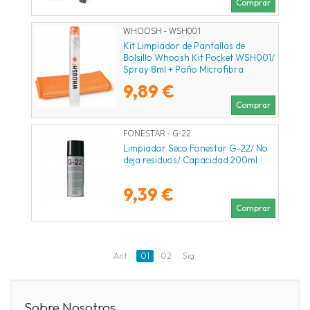
Comprar
WHOOSH - WSH001
Kit Limpiador de Pantallas de
Bolsillo Whoosh Kit Pocket WSH001/
Spray 8ml + Paño Microfibra
9,89 €
Comprar
FONESTAR - G-22
Limpiador Seco Fonestar G-22/ No
deja residuos/ Capacidad 200ml
9,39 €
Comprar
Ant.
01
02
Sig.
Sobre Nosotros