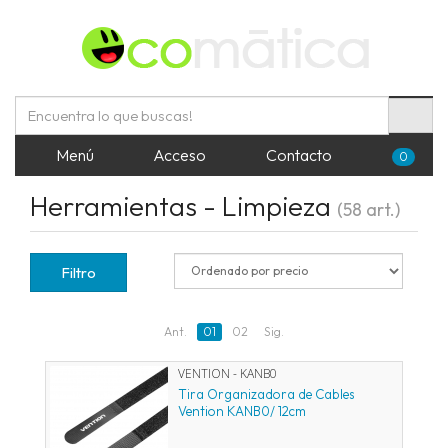
Menú
Acceso
Contacto
0
Herramientas - Limpieza
(58 art.)
Filtro
Ant.
01
02
Sig.
VENTION - KANB0
Tira Organizadora de Cables
Vention KANB0/ 12cm