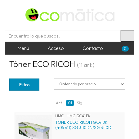
Menú
Acceso
Contacto
0
Tóner ECO RICOH
(11 art.)
Filtro
Ant.
01
Sig.
HMC - HMC-GC41BK
TONER ECO RICOH GC41BK
(405761) SG 3110DN/SG 3110D