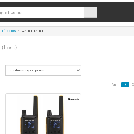
TELÉFONOS
WALKIE TALKIE
e
(1 art.)
Ant.
01
S