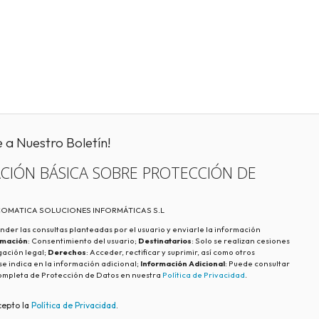
e a Nuestro Boletín!
CIÓN BÁSICA SOBRE PROTECCIÓN DE
ECOMATICA SOLUCIONES INFORMÁTICAS S.L
nder las consultas planteadas por el usuario y enviarle la información
imación
: Consentimiento del usuario;
Destinatarios
: Solo se realizan cesiones
igación legal;
Derechos
: Acceder, rectificar y suprimir, así como otros
e indica en la información adicional;
Información Adicional
: Puede consultar
ompleta de Protección de Datos en nuestra
Política de Privacidad
.
cepto la
Política de Privacidad
.