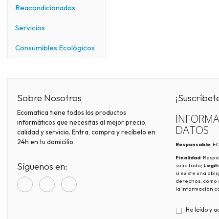
Reacondicionados
Servicios
Consumibles Ecológicos
Sobre Nosotros
¡Suscríbet
Ecomatica tiene todos los productos
INFORMA
informáticos que necesitas al mejor precio,
DATOS
calidad y servicio. Entra, compra y recíbelo en
24h en tu domicilio.
Responsable
: 
Finalidad
: Respo
Síguenos en:
solicitada;
Legit
si existe una obl
derechos, como s
la información c
He leído y a