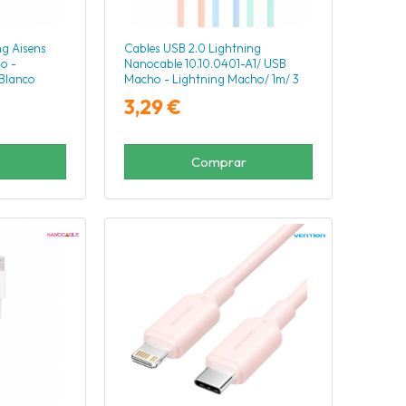
ng Aisens
Cables USB 2.0 Lightning
o -
Nanocable 10.10.0401-A1/ USB
Blanco
Macho - Lightning Macho/ 1m/ 3
Unidades/ Rosa, Azul y Verde
3,29 €
Comprar