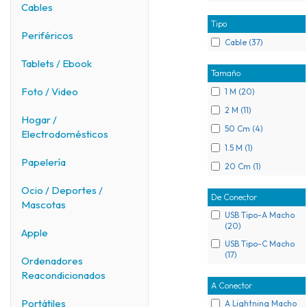
Cables
Tipo
Periféricos
Cable (37)
Tablets / Ebook
Tamaño
Foto / Video
1 M (20)
2 M (11)
Hogar /
50 Cm (4)
Electrodomésticos
1.5 M (1)
Papelería
20 Cm (1)
Ocio / Deportes /
De Conector
Mascotas
USB Tipo-A Macho
(20)
Apple
USB Tipo-C Macho
(17)
Ordenadores
Reacondicionados
A Conector
Portátiles
A Lightning Macho