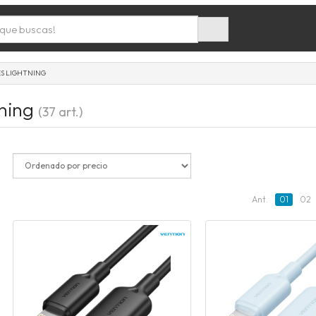
S LIGHTNING
tning
(37 art.)
Ant.
01
02