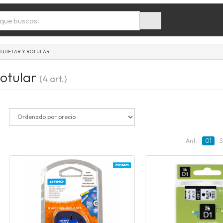
IQUETAR Y ROTULAR
Rotular
(4 art.)
Ant.
01
S