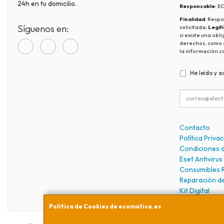
24h en tu domicilio.
Responsable
: 
Finalidad
: Respo
Síguenos en:
solicitada;
Legit
si existe una obl
derechos, como s
la información c
He leído y a
Contacto
Política Priva
Condiciones 
Eset Antivirus
Consumibles 
Reparación d
Kit Digital
Política de Cookies de ecomatica.es