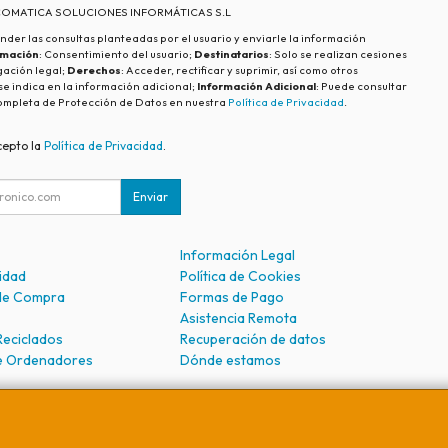
ECOMATICA SOLUCIONES INFORMÁTICAS S.L
nder las consultas planteadas por el usuario y enviarle la información
imación
: Consentimiento del usuario;
Destinatarios
: Solo se realizan cesiones
igación legal;
Derechos
: Acceder, rectificar y suprimir, así como otros
e indica en la información adicional;
Información Adicional
: Puede consultar
ompleta de Protección de Datos en nuestra
Política de Privacidad
.
cepto la
Política de Privacidad
.
Enviar
Información Legal
cidad
Política de Cookies
de Compra
Formas de Pago
Asistencia Remota
Reciclados
Recuperación de datos
e Ordenadores
Dónde estamos