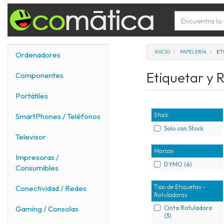
INICIO
PAPELERÍA
ET
Ordenadores
Etiquetar y 
Componentes
Portátiles
Stock
SmartPhones / Teléfonos
Solo con Stock
Televisor
Marcas
Impresoras /
DYMO (4)
Consumibles
Tipo de Etiquetas -
Conectividad / Redes
Rotuladoras
Cinta Rotuladora
Gaming / Consolas
(3)