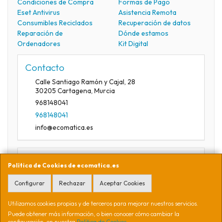
Condiciones de Compra
Formas de Pago
Eset Antivirus
Asistencia Remota
Consumibles Reciclados
Recuperación de datos
Reparación de
Dónde estamos
Ordenadores
Kit Digital
Contacto
Calle Santiago Ramón y Cajal, 28
30205
Cartagena
,
Murcia
968148041
968148041
info@ecomatica.es
Horario
Política de Cookies de ecomatica.es
09:30-13:30
Configurar
Rechazar
Aceptar Cookies
Utilizamos cookies propias y de terceros para mejorar nuestros servicios.
Ecomática Soluciones Informáticas S.L. CIF B16941254. Calle
Puede obtener más información, o bien conocer cómo cambiar la
configuración, en nuestra
Política de Cookies
.