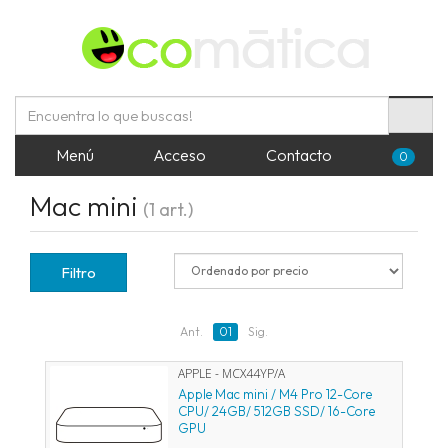
Menú
Acceso
Contacto
0
Mac mini
(1 art.)
Filtro
Ant.
01
Sig.
APPLE - MCX44YP/A
Apple Mac mini / M4 Pro 12-Core
CPU/ 24GB/ 512GB SSD/ 16-Core
GPU