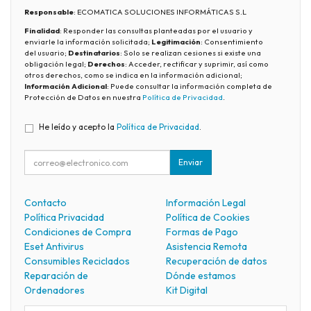
Responsable
: ECOMATICA SOLUCIONES INFORMÁTICAS S.L
Finalidad
: Responder las consultas planteadas por el usuario y
enviarle la información solicitada;
Legitimación
: Consentimiento
del usuario;
Destinatarios
: Solo se realizan cesiones si existe una
obligación legal;
Derechos
: Acceder, rectificar y suprimir, así como
otros derechos, como se indica en la información adicional;
Información Adicional
: Puede consultar la información completa de
Protección de Datos en nuestra
Política de Privacidad
.
He leído y acepto la
Política de Privacidad
.
Enviar
Contacto
Información Legal
Política Privacidad
Política de Cookies
Condiciones de Compra
Formas de Pago
Eset Antivirus
Asistencia Remota
Consumibles Reciclados
Recuperación de datos
Reparación de
Dónde estamos
Ordenadores
Kit Digital