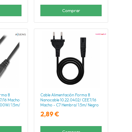
Comprar
orma 8
Cable Alimentación Forma 8
E7/16 Macho
Nanocable 10.22.0402/ CEE7/16
500W/ 1.5m/
Macho - C7 Hembra/ 1.5m/ Negro
2,89 €
Comprar