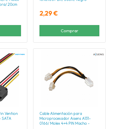
bra/ 20cm
2,29 €
Comprar
Pin Vention
Cable Alimentación para
- SATA
Microprocesador Aisens A131-
0166/ Molex 4+4 PIN Macho -
Molex 4 PIN Hembra/ Hasta 54W/