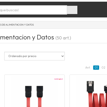
S DE ALIMENTACION Y DATOS
imentacion y Datos
(50 art.)
Ant.
01
02