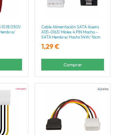
10.18.0301/
Cable Alimentación SATA Aisens
Hembra/
A131-0163/ Molex 4 PIN Macho -
SATA Hembra/ Hasta 54W/ 16cm
1,29 €
Comprar