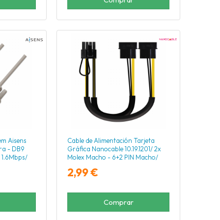
em Aisens
Cable de Alimentación Tarjeta
ra - DB9
Gráfica Nanocable 10.19.1201/ 2x
 1.6Mbps/
Molex Macho - 6+2 PIN Macho/
20cm
2,99 €
Comprar