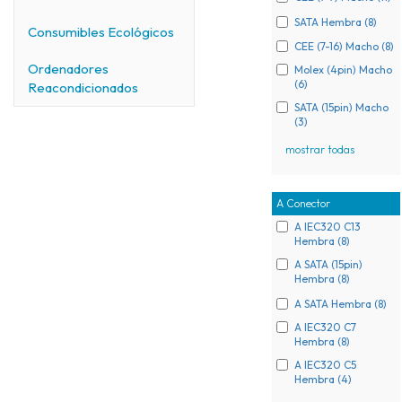
SATA Hembra (8)
Consumibles Ecológicos
CEE (7-16) Macho (8)
Ordenadores
Molex (4pin) Macho
(6)
Reacondicionados
SATA (15pin) Macho
(3)
mostrar todas
A Conector
A IEC320 C13
Hembra (8)
A SATA (15pin)
Hembra (8)
A SATA Hembra (8)
A IEC320 C7
Hembra (8)
A IEC320 C5
Hembra (4)