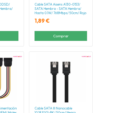
KDDSD/
Cable SATA Aisens A130-0153/
Hembra/
SATA Hembra - SATA Hembra/
Hasta 0.1W/ 768Mbps/ 50cm/ Rojo
1,89 €
Comprar
limentación
Cable SATA III Nanocable
-OEM/ Molex
10.18.1001-BK/ 50cm/ Negro