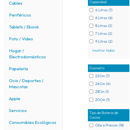
Capacidad
Cables
4 Litros (7)
Periféricos
6 Litros (6)
8 Litros (2)
Tablets / Ebook
7 Litros (2)
Foto / Video
9 Litros (2)
Hogar /
mostrar todas
Electrodomésticos
Diametro
Papelería
22Cm (7)
Ocio / Deportes /
24Cm (4)
Mascotas
28Cm (1)
Apple
20Cm (1)
Servicios
Tipo de Bateria de
Cocina
Consumibles Ecológicos
Olla a Presion (18)