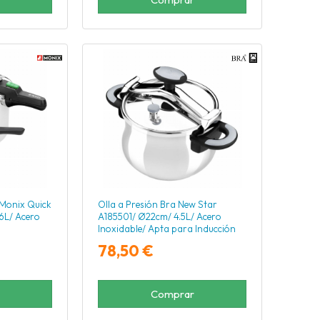
 Monix Quick
Olla a Presión Bra New Star
L/ Acero
A185501/ Ø22cm/ 4.5L/ Acero
Inoxidable/ Apta para Inducción
78,50 €
Comprar