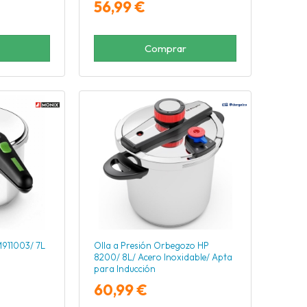
56,99 €
Comprar
M911003/ 7L
Olla a Presión Orbegozo HP
8200/ 8L/ Acero Inoxidable/ Apta
para Inducción
60,99 €