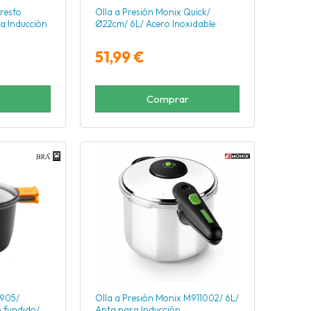
resto
Olla a Presión Monix Quick/
a Inducción
Ø22cm/ 6L/ Acero Inoxidable
51,99 €
Comprar
3905/
Olla a Presión Monix M911002/ 6L/
 fundido/
Apta para Inducción