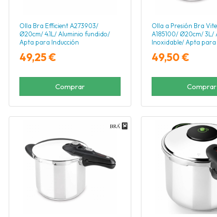
Olla Bra Efficient A273903/
Olla a Presión Bra Vite
Ø20cm/ 4.1L/ Aluminio fundido/
A185100/ Ø20cm/ 3L/ 
Apta para Inducción
Inoxidable/ Apta para
49,25 €
49,50 €
Comprar
Comprar