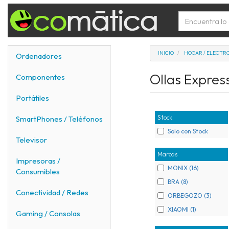
INICIO
HOGAR / ELECTR
Ordenadores
Ollas Expres
Componentes
Portátiles
Stock
SmartPhones / Teléfonos
Solo con Stock
Televisor
Marcas
Impresoras /
MONIX (16)
Consumibles
BRA (8)
Conectividad / Redes
ORBEGOZO (3)
XIAOMI (1)
Gaming / Consolas