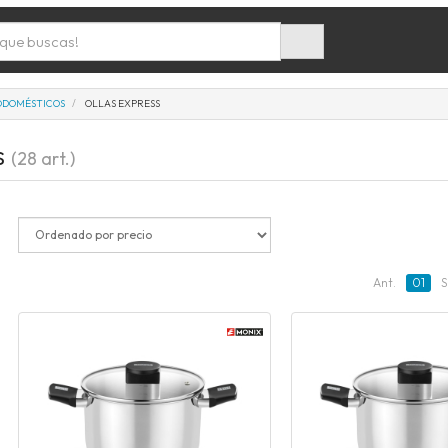
ODOMÉSTICOS
OLLAS EXPRESS
s
(28 art.)
Ant.
01
S