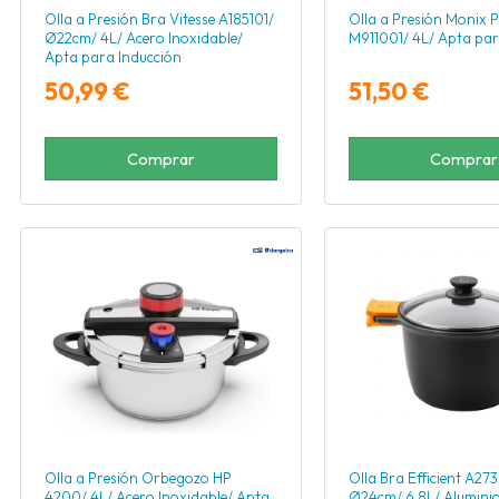
Olla a Presión Bra Vitesse A185101/
Olla a Presión Monix P
Ø22cm/ 4L/ Acero Inoxidable/
M911001/ 4L/ Apta par
Apta para Inducción
50,99 €
51,50 €
Comprar
Comprar
Olla a Presión Orbegozo HP
Olla Bra Efficient A27
4200/ 4L/ Acero Inoxidable/ Apta
Ø24cm/ 6.8L/ Aluminio