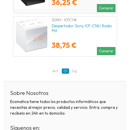
36,25 €
Comprar
SONY - ICFC1W
Despertador Sony ICF-C1W/ Radio
FM
38,75 €
Comprar
Ant.
01
Sig.
Sobre Nosotros
Ecomatica tiene todos los productos informáticos que
necesitas al mejor precio, calidad y servicio. Entra, compra y
recíbelo en 24h en tu domicilio.
Síguenos en: