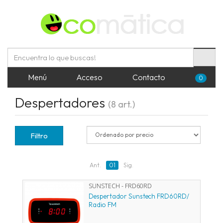
Menú
Acceso
Contacto
0
Despertadores
(8 art.)
Filtro
Ant.
01
Sig.
SUNSTECH - FRD60RD
Despertador Sunstech FRD60RD/
Radio FM