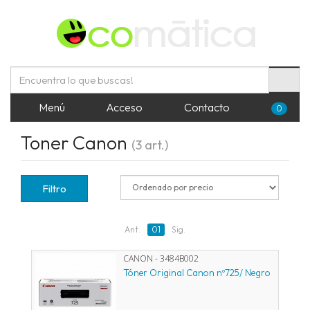
Menú
Acceso
Contacto
0
Toner Canon
(3 art.)
Filtro
Ant.
01
Sig.
CANON - 3484B002
Tóner Original Canon nº725/ Negro