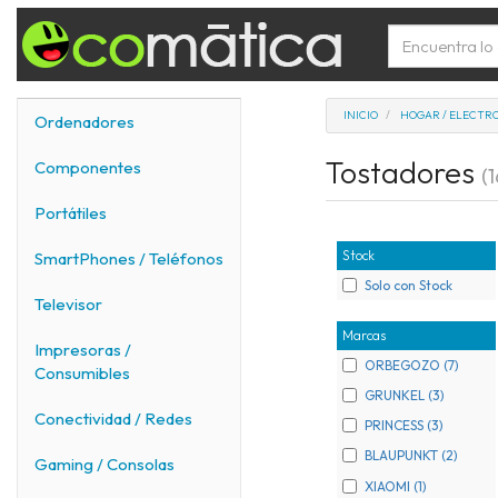
INICIO
HOGAR / ELECTR
Ordenadores
Tostadores
Componentes
(1
Portátiles
Stock
SmartPhones / Teléfonos
Solo con Stock
Televisor
Marcas
Impresoras /
ORBEGOZO (7)
Consumibles
GRUNKEL (3)
Conectividad / Redes
PRINCESS (3)
BLAUPUNKT (2)
Gaming / Consolas
XIAOMI (1)