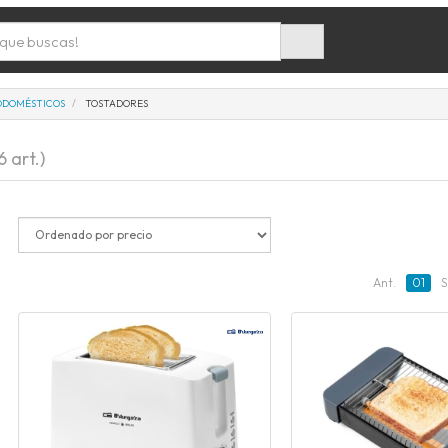
ODOMÉSTICOS
TOSTADORES
6 art.)
Ant.
01
S