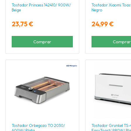
Tostador Princess 142410/ 900W/
Tostador Xiaomi Toas
Beige
Negro
23,75 €
24,99 €
Comprar
Comprar
Tostador Orbegozo TO 2030/
Tostador Grunkel TS
600W/ Plata
EasyToast/ 980W/ Bl