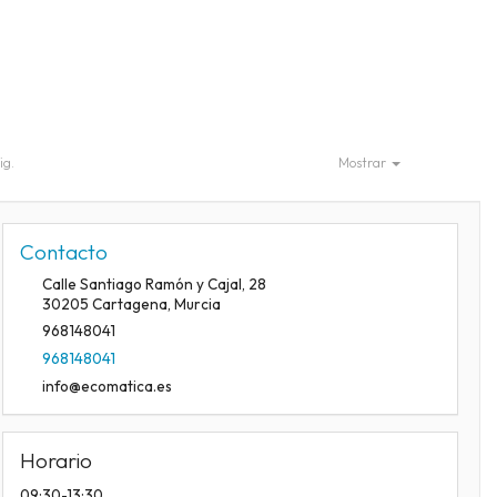
ig.
Mostrar
Contacto
Calle Santiago Ramón y Cajal, 28
30205
Cartagena
,
Murcia
968148041
968148041
info@ecomatica.es
Horario
09:30-13:30