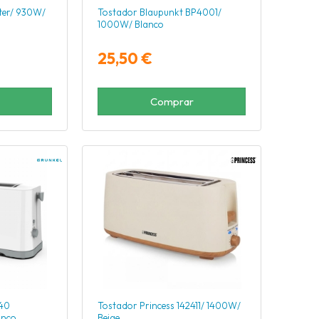
ter/ 930W/
Tostador Blaupunkt BP4001/
1000W/ Blanco
25,50 €
Comprar
-40
Tostador Princess 142411/ 1400W/
anco
Beige