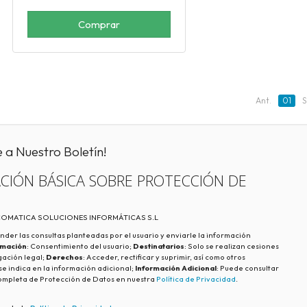
Comprar
Ant.
01
S
e a Nuestro Boletín!
CIÓN BÁSICA SOBRE PROTECCIÓN DE
ECOMATICA SOLUCIONES INFORMÁTICAS S.L
nder las consultas planteadas por el usuario y enviarle la información
imación
: Consentimiento del usuario;
Destinatarios
: Solo se realizan cesiones
igación legal;
Derechos
: Acceder, rectificar y suprimir, así como otros
e indica en la información adicional;
Información Adicional
: Puede consultar
ompleta de Protección de Datos en nuestra
Política de Privacidad
.