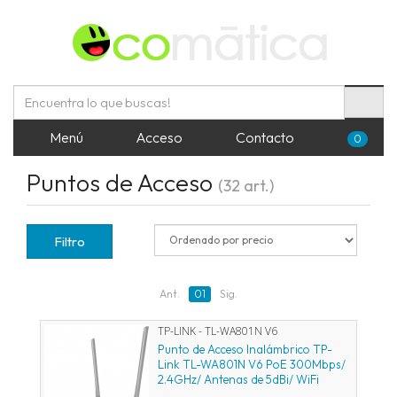
Menú
Acceso
Contacto
0
Puntos de Acceso
(32 art.)
Filtro
Ant.
01
Sig.
TP-LINK - TL-WA801N V6
Punto de Acceso Inalámbrico TP-
Link TL-WA801N V6 PoE 300Mbps/
2.4GHz/ Antenas de 5dBi/ WiFi
802.11n/b/g