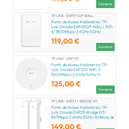
Comprar
TP-LINK - EAP615GP-WALL
Punto de Acceso Inalámbrico TP-
Link Omada EAP615GP-WALL/ WiFi
6/ 1800Mbps/ 2.4GHz 5GHz/
Antenas de 6.5dBi/ WiFi 802.11
119,00 €
a/b/g/n/ac/ax
Comprar
TP-LINK - EAP723
Punto de Acceso Inalámbrico TP-
Link Omada EAP723/ WiFi 7/
3600Mbps/ 2.4GHz 5GHz/ 4
Antenas/ WiFi 802.11
125,00 €
a/b/g/n/ac/ax/be
Comprar
TP-LINK - EAP211-BRIDGE KIT
Punto de Acceso Inalámbrico TP-
Link Omada EAP211-Bridge KIT/
867Mbps/ 2.4GHz 5GHz/ Antenas de
7dBi/ WiFi 802.11 a/b/g/n/ac
149,00 €