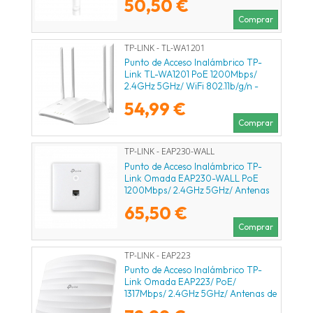
50,50 €
Comprar
TP-LINK - TL-WA1201
Punto de Acceso Inalámbrico TP-
Link TL-WA1201 PoE 1200Mbps/
2.4GHz 5GHz/ WiFi 802.11b/g/n -
802.11ac/n/a
54,99 €
Comprar
TP-LINK - EAP230-WALL
Punto de Acceso Inalámbrico TP-
Link Omada EAP230-WALL PoE
1200Mbps/ 2.4GHz 5GHz/ Antenas
de 3.6dBi/ WiFi 802.11ac/n/b/g
65,50 €
Comprar
TP-LINK - EAP223
Punto de Acceso Inalámbrico TP-
Link Omada EAP223/ PoE/
1317Mbps/ 2.4GHz 5GHz/ Antenas de
5dBi/ WiFi 802.11 ac/n/g/b/a