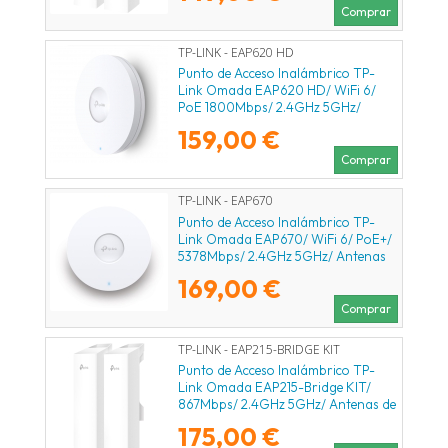
Comprar
TP-LINK - EAP620 HD
Punto de Acceso Inalámbrico TP-
Link Omada EAP620 HD/ WiFi 6/
PoE 1800Mbps/ 2.4GHz 5GHz/
Antenas de 5dBi/ WiFi
159,00 €
802.11ax/ac/a/n/b/g
Comprar
TP-LINK - EAP670
Punto de Acceso Inalámbrico TP-
Link Omada EAP670/ WiFi 6/ PoE+/
5378Mbps/ 2.4GHz 5GHz/ Antenas
de 5dBi/ WiFi 802.11 ax/ac/a/n/b/g
169,00 €
Comprar
TP-LINK - EAP215-BRIDGE KIT
Punto de Acceso Inalámbrico TP-
Link Omada EAP215-Bridge KIT/
867Mbps/ 2.4GHz 5GHz/ Antenas de
7dBi/ WiFi 802.11 a/b/g/n/ac
175,00 €