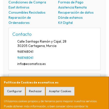
Condiciones de Compra
Formas de Pago
Eset Antivirus
Asistencia Remota
Consumibles Reciclados
Recuperación de datos
Reparación de
Dónde estamos
Ordenadores
Kit Digital
Contacto
Calle Santiago Ramón y Cajal, 28
30205
Cartagena
,
Murcia
968148041
968148041
info@ecomatica.es
Horario
Política de Cookies de ecomatica.es
09:30-13:30
Configurar
Rechazar
Aceptar Cookies
Utilizamos cookies propias y de terceros para mejorar nuestros servicios.
Ecomática Soluciones Informáticas S.L. CIF B16941254. Calle
Puede obtener más información, o bien conocer cómo cambiar la