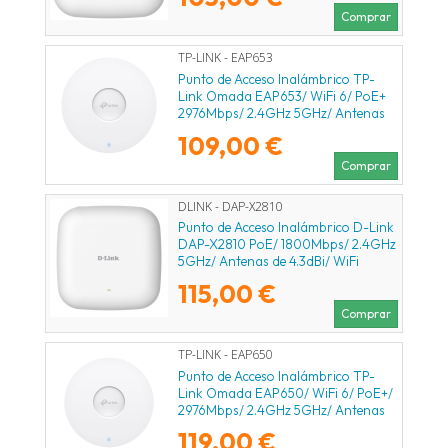
Comprar
TP-LINK - EAP653
Punto de Acceso Inalámbrico TP-
Link Omada EAP653/ WiFi 6/ PoE+
2976Mbps/ 2.4GHz 5GHz/ Antenas
de 5dBi/ WiFi 802.11ax/ac/a/n/b/g
109,00 €
Comprar
DLINK - DAP-X2810
Punto de Acceso Inalámbrico D-Link
DAP-X2810 PoE/ 1800Mbps/ 2.4GHz
5GHz/ Antenas de 4.3dBi/ WiFi
802.11ax/ac/n/b/g
115,00 €
Comprar
TP-LINK - EAP650
Punto de Acceso Inalámbrico TP-
Link Omada EAP650/ WiFi 6/ PoE+/
2976Mbps/ 2.4GHz 5GHz/ Antenas
de 5dBi/ WiFi 802.11 ax/ac/a/n/b/g
119,00 €