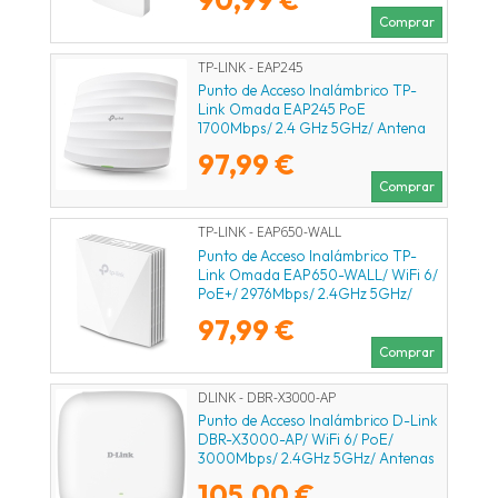
ax/ac/a/n/b/g 802.3af/at
Comprar
TP-LINK - EAP245
Punto de Acceso Inalámbrico TP-
Link Omada EAP245 PoE
1700Mbps/ 2.4 GHz 5GHz/ Antena
de 4dBi/ WiFi 802.11ac/n/b/g/a
97,99 €
Comprar
TP-LINK - EAP650-WALL
Punto de Acceso Inalámbrico TP-
Link Omada EAP650-WALL/ WiFi 6/
PoE+/ 2976Mbps/ 2.4GHz 5GHz/
Antenas de 5dBi/ WiFi 802.11
97,99 €
ax/ac/a/n/b/g
Comprar
DLINK - DBR-X3000-AP
Punto de Acceso Inalámbrico D-Link
DBR-X3000-AP/ WiFi 6/ PoE/
3000Mbps/ 2.4GHz 5GHz/ Antenas
de 3/4dBi/ WiFi 802.11ax
105,00 €