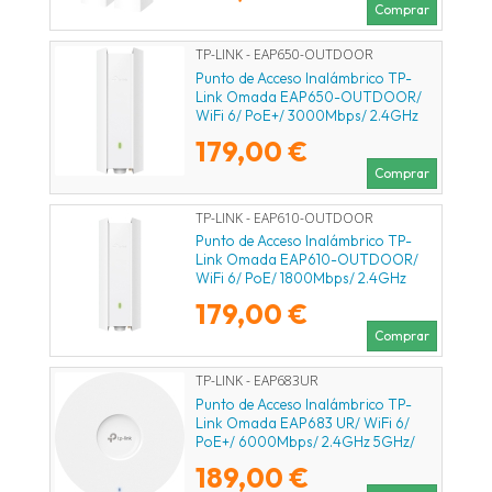
Comprar
TP-LINK - EAP650-OUTDOOR
Punto de Acceso Inalámbrico TP-
Link Omada EAP650-OUTDOOR/
WiFi 6/ PoE+/ 3000Mbps/ 2.4GHz
5GHz/ Antenas de 5dBi/ WiFi 802.11
179,00 €
ax/ac/n/g/b/a
Comprar
TP-LINK - EAP610-OUTDOOR
Punto de Acceso Inalámbrico TP-
Link Omada EAP610-OUTDOOR/
WiFi 6/ PoE/ 1800Mbps/ 2.4GHz
5GHz/ Antenas de 5dBi/ WiFi
179,00 €
802.11ax/ac/a/n/b/g
Comprar
TP-LINK - EAP683UR
Punto de Acceso Inalámbrico TP-
Link Omada EAP683 UR/ WiFi 6/
PoE+/ 6000Mbps/ 2.4GHz 5GHz/
Antenas de 5dBi/ WiFi 802.11
189,00 €
ax/ac/n/g/b/a