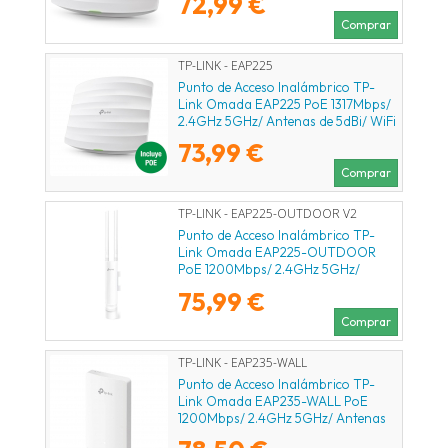
72,99 €
Comprar
TP-LINK - EAP225
Punto de Acceso Inalámbrico TP-
Link Omada EAP225 PoE 1317Mbps/
2.4GHz 5GHz/ Antenas de 5dBi/ WiFi
802.11ac/n/b/g
73,99 €
Comprar
TP-LINK - EAP225-OUTDOOR V2
Punto de Acceso Inalámbrico TP-
Link Omada EAP225-OUTDOOR
PoE 1200Mbps/ 2.4GHz 5GHz/
Antenas de 4dBi/ WiFi
75,99 €
802.11ac/n/b/g/a
Comprar
TP-LINK - EAP235-WALL
Punto de Acceso Inalámbrico TP-
Link Omada EAP235-WALL PoE
1200Mbps/ 2.4GHz 5GHz/ Antenas
de 4dBi/ WiFi 802.11ac/a/n/b/g