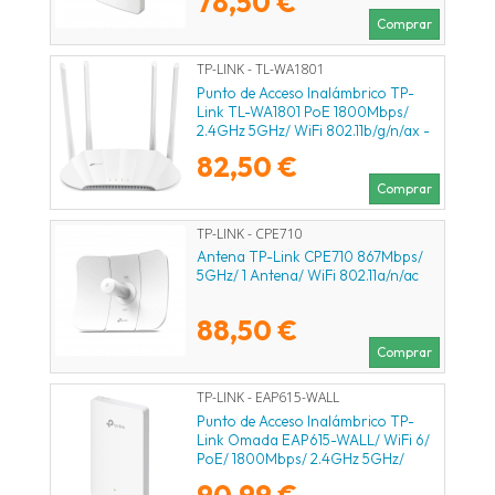
78,50 €
802.3af/at
Comprar
TP-LINK - TL-WA1801
Punto de Acceso Inalámbrico TP-
Link TL-WA1801 PoE 1800Mbps/
2.4GHz 5GHz/ WiFi 802.11b/g/n/ax -
802.11a/n/ac/ax
82,50 €
Comprar
TP-LINK - CPE710
Antena TP-Link CPE710 867Mbps/
5GHz/ 1 Antena/ WiFi 802.11a/n/ac
88,50 €
Comprar
TP-LINK - EAP615-WALL
Punto de Acceso Inalámbrico TP-
Link Omada EAP615-WALL/ WiFi 6/
PoE/ 1800Mbps/ 2.4GHz 5GHz/
Antenas de 4dBi/ WiFi 802.11
90,99 €