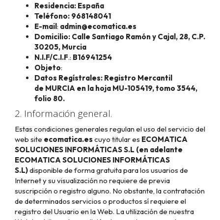
Residencia:
España
Teléfono: 968148041
E-mail
:
admin@ecomatica.es
Domicilio:
Calle Santiago Ramón y Cajal, 28, C.P.
30205,
Murcia
N.I.F/C.I.F
.:
B16941254
Objeto
:
Datos Regístrales:
Registro Mercantil
de MURCIA en la
hoja MU-105419, tomo 3544,
folio 80
.
2. Información general.
Estas condiciones generales regulan el uso del servicio del
web site
ecomatica.es
cuyo titular es
ECOMATICA
SOLUCIONES INFORMÁTICAS S.L (en adelante
ECOMATICA SOLUCIONES INFORMÁTICAS
S.L)
disponible de forma gratuita para los usuarios de
Internet y su visualización no requiere de previa
suscripción o registro alguno. No obstante, la contratación
de determinados servicios o productos sí requiere el
registro del Usuario en la Web. La utilización de nuestra