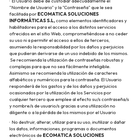
·
El Usuario debe de custodiar adecuadamente el
"Nombre de Usuario" y la "Contraseña" que le sea
facilitada por
ECOMATICA SOLUCIONES
INFORMÁTICAS S.L
,
como elementos identificadores y
habilitadores para el acceso a los distintos servicios
ofrecidos en el sitio Web, comprometiéndose a no ceder
su uso ni a permitir el acceso a ellos de terceros,
asumiendo la responsabilidad por los daños y perjuicios
que pudieran derivarse de un uso indebido de los mismos.
Se recomienda la utilización de contraseñas robustas y
complejas para que no sea fácilmente inteligible.
Asimismo se recomienda la utilización de caracteres
alfabéticos y numéricos para la contraseña. El Usuario
responderá de los gastos y de los daños y perjuicios
ocasionados por la utilización de los Servicios por
cualquier tercero que emplee al efecto su/s contraseña/s
y nombre/s de usuario/s gracias a una utilización no
diligente o a la pérdida de los mismos por el Usuario
·
No destruir, alterar, utilizar para su uso, inutilizar o dañar
los datos, informaciones, programas o documentos
electrónicos de
ECOMATICA SOLUCIONES