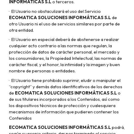
INFORMÁTICAS S.L
o terceros.
·
El Usuario no obstaculizará el uso del Servicio
ECOMATICA SOLUCIONES INFORMÁTICAS S.L
de
otro Usuario ni el uso de servicios similares por parte de
otra entidad.
·
El Usuario en especial deberá de abstenerse a realizar
cualquier acto contrario a las normas que regulan, la
protección de datos de carácter personal, el mercado y
los consumidores, la Propiedad Intelectual, las normas de
carácter fiscal, y el honor, la intimidad y la imagen y buen
nombre de personas o entidades.
·
El Usuario tiene prohibido suprimir, eludir o manipular el
“copyright” y demás datos identificativos de los derechos
de
ECOMATICA SOLUCIONES INFORMÁTICAS S.L
o
de sus titulares incorporados a los Contenidos, así como
los dispositivos técnicos de protección y cualesquiera
mecanismos de información que pudieren contener los
Contenidos
ECOMATICA SOLUCIONES INFORMÁTICAS S.L
podrá,
según su propio criterio, dar por terminado el servicio