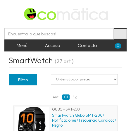
Menú
Acceso
Contacto
0
SmartWatch
(27 art.)
Filtro
Ant.
01
Sig.
QUBO - SMT-200
Smartwatch Qubo SMT-200/
Notificaciones/ Frecuencia Cardíaca/
Negro