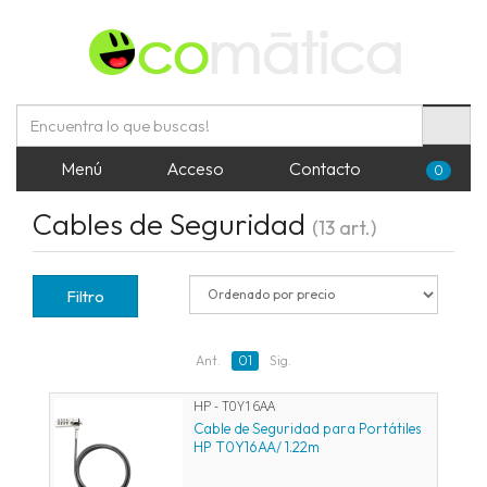
Menú
Acceso
Contacto
0
Cables de Seguridad
(13 art.)
Filtro
Ant.
01
Sig.
HP - T0Y16AA
Cable de Seguridad para Portátiles
HP T0Y16AA/ 1.22m