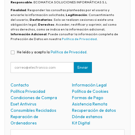
Responsable
: ECOMATICA SOLUCIONES INFORMÁTICAS S.L
Finalidad
: Responder las consultas planteadas por el usuario y
enviarle la información solicitada;
Legitimación
: Consentimiento
del usuario;
Destinatarios
: Solo se realizan cesiones si existe una
obligación legal;
Derechos
: Acceder, rectificar y suprimir, así como
otros derechos, como se indica en la información adicional;
Información Adicional
: Puede consultar la información completa de
Protección de Datos en nuestra
Política de Privacidad
.
He leído y acepto la
Política de Privacidad
.
Enviar
Contacto
Información Legal
Política Privacidad
Política de Cookies
Condiciones de Compra
Formas de Pago
Eset Antivirus
Asistencia Remota
Consumibles Reciclados
Recuperación de datos
Reparación de
Dónde estamos
Ordenadores
Kit Digital