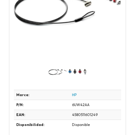
Marca:
HP
P/N:
6UW42AA
EAN:
4580511601249
Disponibilidad:
Disponible