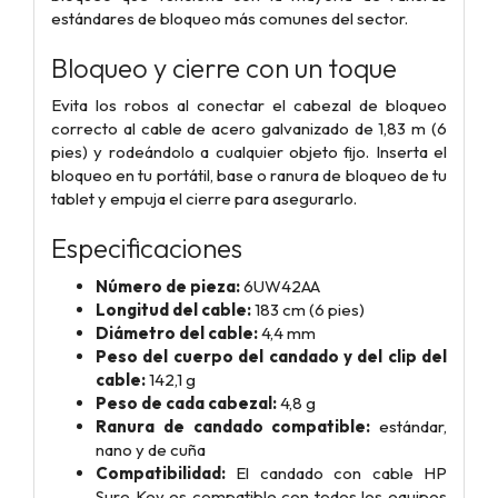
estándares de bloqueo más comunes del sector.
Bloqueo y cierre con un toque
Evita los robos al conectar el cabezal de bloqueo
correcto al cable de acero galvanizado de 1,83 m (6
pies) y rodeándolo a cualquier objeto fijo. Inserta el
bloqueo en tu portátil, base o ranura de bloqueo de tu
tablet y empuja el cierre para asegurarlo.
Especificaciones
Número de pieza:
6UW42AA
Longitud del cable:
183 cm (6 pies)
Diámetro del cable:
4,4 mm
Peso del cuerpo del candado y del clip del
cable:
142,1 g
Peso de cada cabezal:
4,8 g
Ranura de candado compatible:
estándar,
nano y de cuña
Compatibilidad:
El candado con cable HP
Sure Key es compatible con todos los equipos