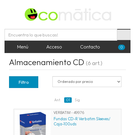
Menú
Acceso
Contacto
0
Almacenamiento CD
(6 art.)
Filtro
Ant.
01
Sig.
VERBATIM - 49976
Fundas CD-R Verbatim Sleeves/
Caja-100uds