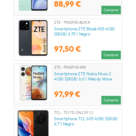
88,99 €
Comprar
ZTE - P963F65-BLACK
Smartphone ZTE Blade A55 4GB/
128GB/ 6.75"/ Negro
97,50 €
Comprar
ZTE - P963F18-MW
Smartphone ZTE Nubia Music 2
4GB/ 128GB/ 6.6"/ Melody Wave
97,99 €
Comprar
TCL - T517D-2ALCA112
Smartphone TCL 605 4GB/ 128GB/
6.7"/ Negro