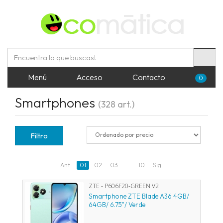
Menú
Acceso
Contacto
0
Smartphones
(328 art.)
Filtro
Ant.
01
02
03
...
10
Sig.
ZTE - P606F20-GREEN V2
Smartphone ZTE Blade A36 4GB/
64GB/ 6.75"/ Verde