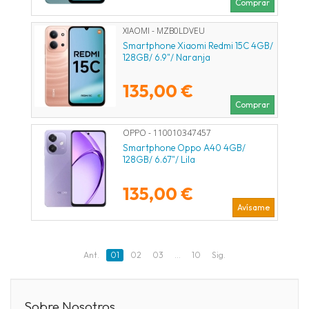
Comprar
XIAOMI - MZB0LDVEU
Smartphone Xiaomi Redmi 15C 4GB/
128GB/ 6.9"/ Naranja
135,00 €
Comprar
OPPO - 110010347457
Smartphone Oppo A40 4GB/
128GB/ 6.67"/ Lila
135,00 €
Avísame
Ant.
01
02
03
...
10
Sig.
Sobre Nosotros