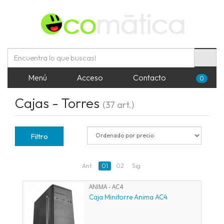
Menú
Acceso
Contacto
0
Cajas - Torres
(37 art.)
Filtro
Ant.
01
02
Sig.
ANIMA - AC4
Caja Minitorre Anima AC4