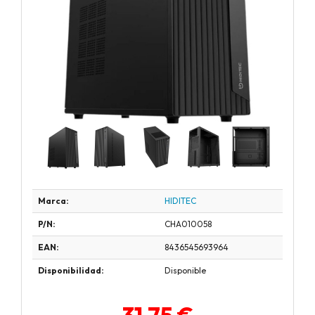
Marca:
HIDITEC
P/N:
CHA010058
EAN:
8436545693964
Disponibilidad:
Disponible