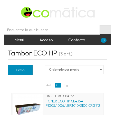
Menú
Acceso
Contacto
0
Tambor ECO HP
(3 art.)
Filtro
Ant.
01
Sig.
HMC - HMC-CB435A
TONER ECO HP CB435A
P1005/1006/LBP3010/3100 CRG712