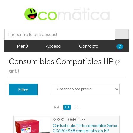
Menú
Acceso
Contacto
0
Consumibles Compatibles HP
(2
art.)
Filtro
Ant.
01
Sig.
XEROX - 006R04988
Cartucho de Tinta compatible Xerox
006R04988 compatible con HP