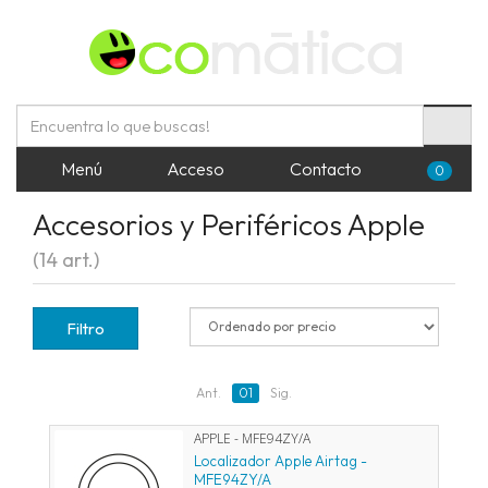
Menú
Acceso
Contacto
0
Accesorios y Periféricos Apple
(14 art.)
Filtro
Ant.
01
Sig.
APPLE - MFE94ZY/A
Localizador Apple Airtag -
MFE94ZY/A