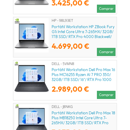
3.425,00 €
Comprar
HP - 98L93ET
Portátil Workstation HP ZBook Fury
G1i Intel Core Ultra 7-265HX/ 32GB/
1TB SSD/ RTX Pro 4000 Blackwell/
16"/ Win11 Pro
4.699,00 €
Comprar
DELL - 5VMN8
Portátil Workstation Dell Pro Max 16
Plus MC16255 Ryzen AI 7 PRO 350/
32GB/ 1TB SSD/ 16"/ RTX Pro 1000
Blackwell/ Win11 Pro
2.989,00 €
Comprar
DELL - J8NKG
Portátil Workstation Dell Pro Max 18
Plus MB18250 Intel Core Ultra 7-
265HX/ 32GB/ 1TB SSD/ RTX Pro
2000 Blackwell/ 18"/ Win11 Pro