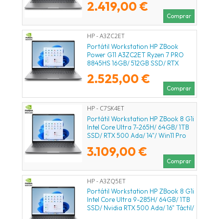
2.419,00 €
Comprar
HP - A3ZC2ET
Portátil Workstation HP ZBook
Power G11 A3ZC2ET Ryzen 7 PRO
8845HS 16GB/ 512GB SSD/ RTX
1000 Ada/ 16"/ Win11 Pro
2.525,00 €
Comprar
HP - C7SK4ET
Portátil Workstation HP ZBook 8 G1i
Intel Core Ultra 7-265H/ 64GB/ 1TB
SSD/ RTX 500 Ada/ 14"/ Win11 Pro
3.109,00 €
Comprar
HP - A3ZQ5ET
Portátil Workstation HP ZBook 8 G1i
Intel Core Ultra 9-285H/ 64GB/ 1TB
SSD/ Nvidia RTX 500 Ada/ 16" Táctil/
Win11 Pro