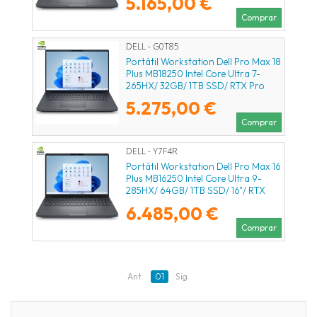
5.165,00 €
Comprar
DELL - G0T85
Portátil Workstation Dell Pro Max 18
Plus MB18250 Intel Core Ultra 7-
265HX/ 32GB/ 1TB SSD/ RTX Pro
3000 Blackwell/ 18"/ Win11 Pro
5.275,00 €
Comprar
DELL - Y7F4R
Portátil Workstation Dell Pro Max 16
Plus MB16250 Intel Core Ultra 9-
285HX/ 64GB/ 1TB SSD/ 16"/ RTX
Pro 3000 Blackwell/ Win11 Pro
6.485,00 €
Comprar
Ant.
01
Sig.