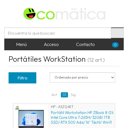
Menú
Acceso
Contacto
0
Portátiles WorkStation
(12 art.)
Filtro
Ant.
01
Sig.
HP - A3ZQ4ET
Portátil Workstation HP ZBook 8 G1i
Intel Core Ultra 7-265H/ 32GB/ 1TB
SSD/ RTX 500 Ada/ 16" Táctil/ Win11
Pro