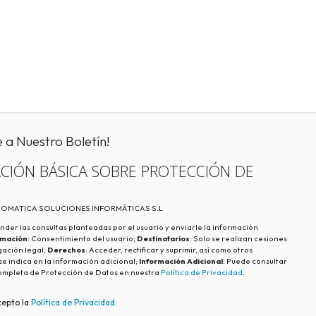
e a Nuestro Boletín!
CIÓN BÁSICA SOBRE PROTECCIÓN DE
ECOMATICA SOLUCIONES INFORMÁTICAS S.L
nder las consultas planteadas por el usuario y enviarle la información
imación
: Consentimiento del usuario;
Destinatarios
: Solo se realizan cesiones
igación legal;
Derechos
: Acceder, rectificar y suprimir, así como otros
e indica en la información adicional;
Información Adicional
: Puede consultar
ompleta de Protección de Datos en nuestra
Política de Privacidad
.
cepto la
Política de Privacidad
.