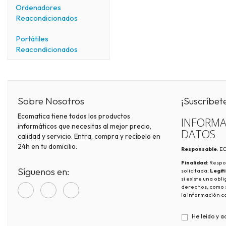
Ordenadores
Reacondicionados
Portátiles
Reacondicionados
Sobre Nosotros
¡Suscríbet
Ecomatica tiene todos los productos
INFORMA
informáticos que necesitas al mejor precio,
DATOS
calidad y servicio. Entra, compra y recíbelo en
24h en tu domicilio.
Responsable
: 
Finalidad
: Respo
Síguenos en:
solicitada;
Legit
si existe una obl
derechos, como s
la información c
He leído y a