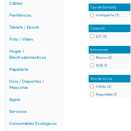
Cables
Tipo de Bombilla
Periféricos
Inteligente (3)
Tablets / Ebook
Casquillo
E27 (3)
Foto / Video
Iluminacion
Hogar /
Electrodomésticos
Blanco (2)
RGB (1)
Papelería
Tono de la Luz
Ocio / Deportes /
Calida (2)
Mascotas
Regulable (1)
Apple
Servicios
Consumibles Ecológicos