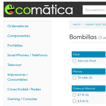
INICIO
HOGAR / ELECTR
Ordenadores
Bombillas
Componentes
(3 ar
Portátiles
Stock
SmartPhones / Teléfonos
Solo con Stock
Televisor
Marcas
Impresoras /
TP-LINK (3)
Consumibles
Potencia Máxima
Conectividad / Redes
8.7 W (2)
Gaming / Consolas
8.3 W (1)