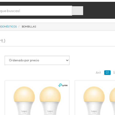
ODOMÉSTICOS
BOMBILLAS
t.)
Ant.
01
S