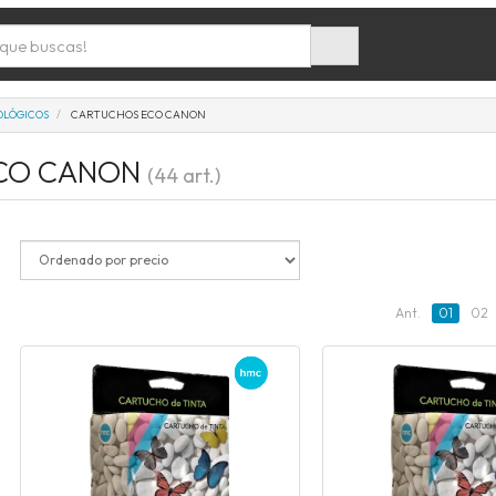
OLÓGICOS
CARTUCHOS ECO CANON
ECO CANON
(44 art.)
Ant.
01
02