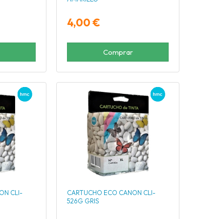
4,00 €
Comprar
N CLI-
CARTUCHO ECO CANON CLI-
526G GRIS