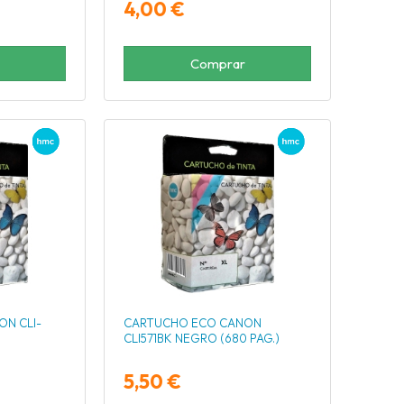
4,00 €
Comprar
N CLI-
CARTUCHO ECO CANON
CLI571BK NEGRO (680 PAG.)
5,50 €