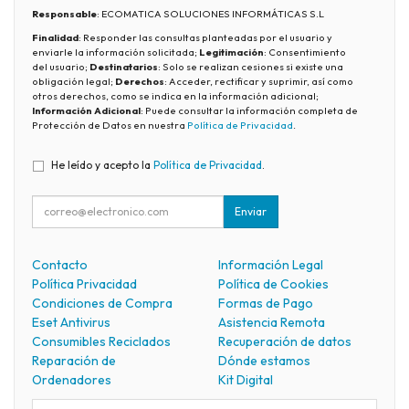
Responsable
: ECOMATICA SOLUCIONES INFORMÁTICAS S.L
Finalidad
: Responder las consultas planteadas por el usuario y
enviarle la información solicitada;
Legitimación
: Consentimiento
del usuario;
Destinatarios
: Solo se realizan cesiones si existe una
obligación legal;
Derechos
: Acceder, rectificar y suprimir, así como
otros derechos, como se indica en la información adicional;
Información Adicional
: Puede consultar la información completa de
Protección de Datos en nuestra
Política de Privacidad
.
He leído y acepto la
Política de Privacidad
.
Enviar
Contacto
Información Legal
Política Privacidad
Política de Cookies
Condiciones de Compra
Formas de Pago
Eset Antivirus
Asistencia Remota
Consumibles Reciclados
Recuperación de datos
Reparación de
Dónde estamos
Ordenadores
Kit Digital