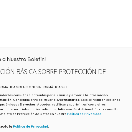
e a Nuestro Boletín!
CIÓN BÁSICA SOBRE PROTECCIÓN DE
ECOMATICA SOLUCIONES INFORMÁTICAS S.L
nder las consultas planteadas por el usuario y enviarle la información
imación
: Consentimiento del usuario;
Destinatarios
: Solo se realizan cesiones
igación legal;
Derechos
: Acceder, rectificar y suprimir, así como otros
e indica en la información adicional;
Información Adicional
: Puede consultar
ompleta de Protección de Datos en nuestra
Política de Privacidad
.
cepto la
Política de Privacidad
.