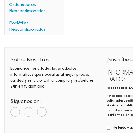
Ordenadores
Reacondicionados
Portátiles
Reacondicionados
Sobre Nosotros
¡Suscríbet
Ecomatica tiene todos los productos
INFORMA
informáticos que necesitas al mejor precio,
DATOS
calidad y servicio. Entra, compra y recíbelo en
24h en tu domicilio.
Responsable
: 
Finalidad
: Respo
Síguenos en:
solicitada;
Legit
si existe una obl
derechos, como s
la información c
He leído y a