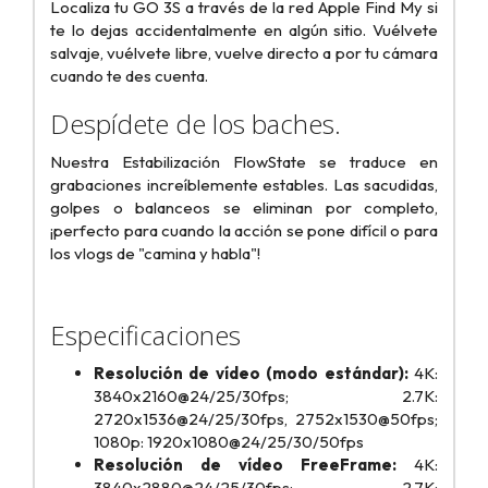
Localiza tu GO 3S a través de la red Apple Find My si
te lo dejas accidentalmente en algún sitio. Vuélvete
salvaje, vuélvete libre, vuelve directo a por tu cámara
cuando te des cuenta.
Despídete de los baches.
Nuestra Estabilización FlowState se traduce en
grabaciones increíblemente estables. Las sacudidas,
golpes o balanceos se eliminan por completo,
¡perfecto para cuando la acción se pone difícil o para
los vlogs de "camina y habla"!
Especificaciones
Resolución de vídeo (modo estándar):
4K:
3840x2160@24/25/30fps; 2.7K:
2720x1536@24/25/30fps, 2752x1530@50fps;
1080p: 1920x1080@24/25/30/50fps
Resolución de vídeo FreeFrame:
4K:
3840x2880@24/25/30fps; 2.7K: