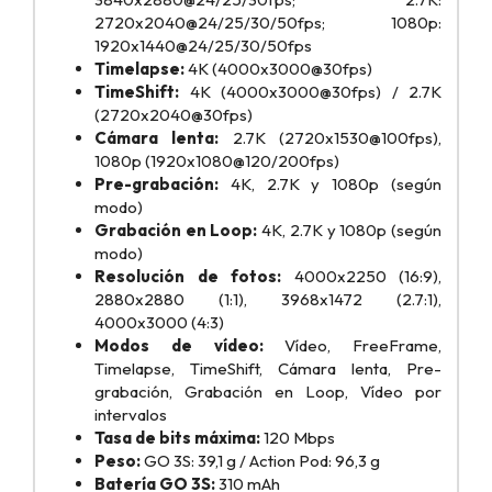
2720x2040@24/25/30/50fps; 1080p:
1920x1440@24/25/30/50fps
Timelapse:
4K (4000x3000@30fps)
TimeShift:
4K (4000x3000@30fps) / 2.7K
(2720x2040@30fps)
Cámara lenta:
2.7K (2720x1530@100fps),
1080p (1920x1080@120/200fps)
Pre-grabación:
4K, 2.7K y 1080p (según
modo)
Grabación en Loop:
4K, 2.7K y 1080p (según
modo)
Resolución de fotos:
4000x2250 (16:9),
2880x2880 (1:1), 3968x1472 (2.7:1),
4000x3000 (4:3)
Modos de vídeo:
Vídeo, FreeFrame,
Timelapse, TimeShift, Cámara lenta, Pre-
grabación, Grabación en Loop, Vídeo por
intervalos
Tasa de bits máxima:
120 Mbps
Peso:
GO 3S: 39,1 g / Action Pod: 96,3 g
Batería GO 3S:
310 mAh