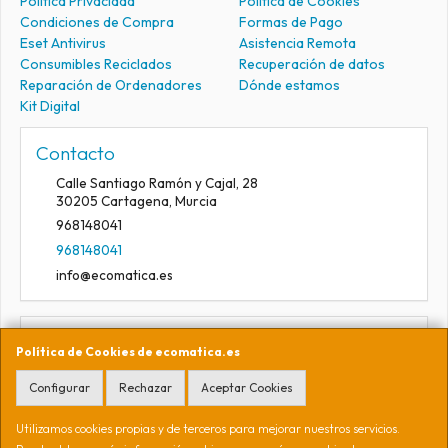
Política Privacidad
Política de Cookies
Condiciones de Compra
Formas de Pago
Eset Antivirus
Asistencia Remota
Consumibles Reciclados
Recuperación de datos
Reparación de Ordenadores
Dónde estamos
Kit Digital
Contacto
Calle Santiago Ramón y Cajal, 28
30205
Cartagena
,
Murcia
968148041
968148041
info@ecomatica.es
Horario
Política de Cookies de ecomatica.es
09:30-13:30
Configurar
Rechazar
Aceptar Cookies
Utilizamos cookies propias y de terceros para mejorar nuestros servicios.