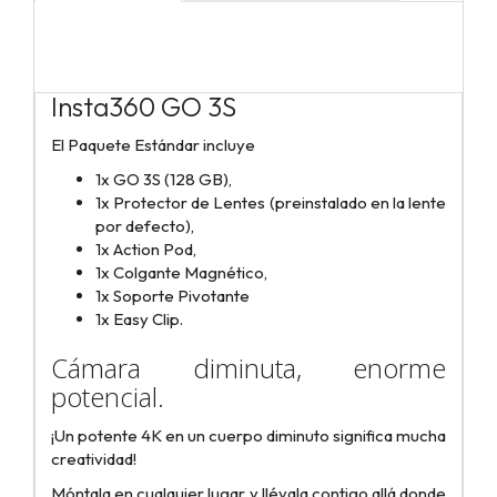
Insta360 GO 3S
El Paquete Estándar incluye
1x GO 3S (128 GB),
1x Protector de Lentes (preinstalado en la lente
por defecto),
1x Action Pod,
1x Colgante Magnético,
1x Soporte Pivotante
1x Easy Clip.
Cámara diminuta, enorme
potencial.
¡Un potente 4K en un cuerpo diminuto significa mucha
creatividad!
Móntala en cualquier lugar y llévala contigo allá donde