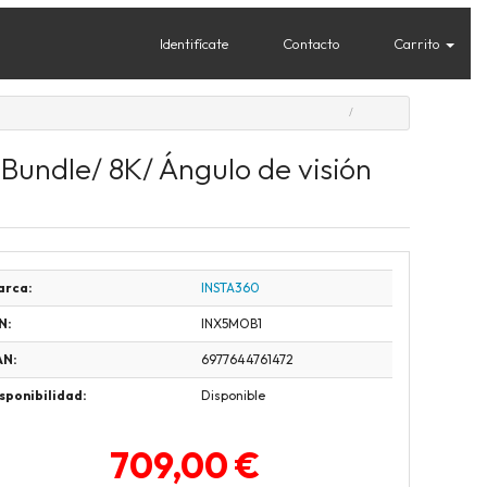
Identifícate
Contacto
Carrito
Bundle/ 8K/ Ángulo de visión
arca:
INSTA360
N:
INX5MOB1
AN:
6977644761472
sponibilidad:
Disponible
709,00 €