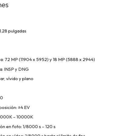
nes
1.28 pulgadas
ca: 72 MP (11904 x 5952) y 18 MP (5888 x 2944)
ía: INSP y DNG
ar, vívido y plano
00
osición: ±4 EV
 2000K – 10000K
ón en foto: 1/8000 s – 120 s
n en vídeo: 1/8000 s hasta el límite de fps