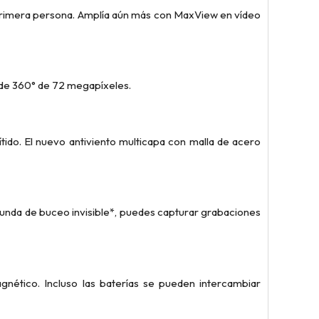
n primera persona. Amplía aún más con MaxView en vídeo
 de 360° de 72 megapíxeles.
ido. El nuevo antiviento multicapa con malla de acero
funda de buceo invisible*, puedes capturar grabaciones
nético. Incluso las baterías se pueden intercambiar