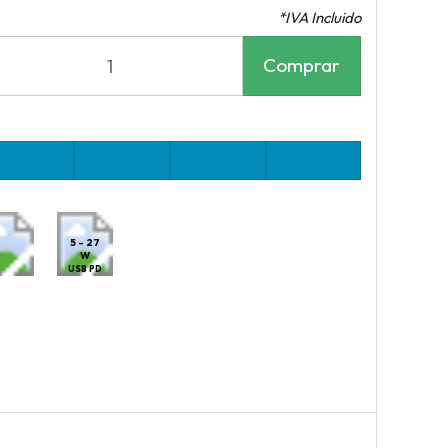
*IVA Incluido
Comprar
5 - 27
W
USB PD