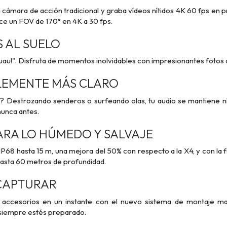
a cámara de acción tradicional y graba vídeos nítidos 4K 60 fps e
e un FOV de 170° en 4K a 30 fps.
 AL SUELO
Guau!". Disfruta de momentos inolvidables con impresionantes fotos
LEMENTE MÁS CLARO
? Destrozando senderos o surfeando olas, tu audio se mantiene nít
nunca antes.
ARA LO HÚMEDO Y SALVAJE
P68 hasta 15 m, una mejora del 50% con respecto a la X4, y con la 
asta 60 metros de profundidad.
CAPTURAR
 accesorios en un instante con el nuevo sistema de montaje mag
 siempre estés preparado.