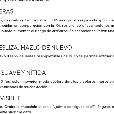
ERAS
os, las grietas y los disgustos. La X5 incorpora una película óptic
as caídas en comparación con la X4, resistiendo eficazmente los ar
 puede aumentar el riesgo de arañazos. Se recomienda utilizar una
ESLIZA, HAZLO DE NUEVO
evo diseño de lentes reemplazables de la X5 te permite extraer la
SUAVE Y NÍTIDA
60 fps, este innovador modo captura detalles y colores impresion
situaciones de mucha acción.
VISIBLE
no. Graba lo imposible al estilo "¿cómo consigues eso?", ángulos 
lfie stick a la vista.