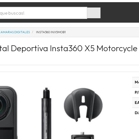
CAMARAS DIGITALES
INSTA360 INX5MOB1
al Deportiva Insta360 X5 Motorcycle 
M
P/
E
Di