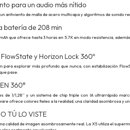
nto para un audio más nítido
 un antiviento de malla de acero multicapa y algoritmos de sonido ren
a batería de 208 min
mAh que ofrece hasta 3 horas en 5.7K en modo resistencia, además 
n FlowState y Horizon Lock 360º
m para explorar más profundo que nunca, con estabilización Flo
 que pase.
EN 360°
 de 1/1,28'' y un sistema de chip triple con IA ultrarrápido mar
re ofrece colores fieles a la realidad, una claridad asombrosa y un
O TÚ LO VISTE
a calidad de imagen asombrosamente real. La X5 utiliza el supermu
na clips realmente envolventes.